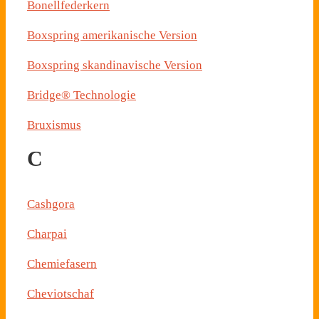
Bonellfederkern
Boxspring amerikanische Version
Boxspring skandinavische Version
Bridge® Technologie
Bruxismus
C
Cashgora
Charpai
Chemiefasern
Cheviotschaf