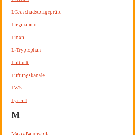
LGA schadstoffgeprüft
Liegezonen
Linon
L-Tryptophan
Luftbett
Lüftungskanäle
LWS
Lyocell
M
Mako-Baumwolle