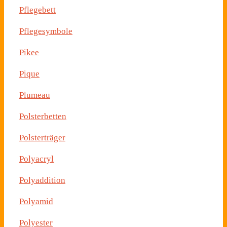
Pflegebett
Pflegesymbole
Pikee
Pique
Plumeau
Polsterbetten
Polsterträger
Polyacryl
Polyaddition
Polyamid
Polyester