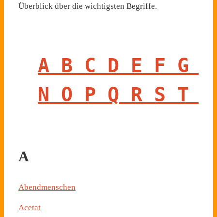
Überblick über die wichtigsten Begriffe.
A
 B
 C
 D
 E
 F
 G
 H
N
 O
 P
 Q
 R
 S
 T
 U
A
Abendmenschen
Acetat