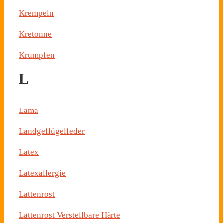
Krempeln
Kretonne
Krumpfen
L
Lama
Landgeflügelfeder
Latex
Latexallergie
Lattenrost
Lattenrost Verstellbare Härte