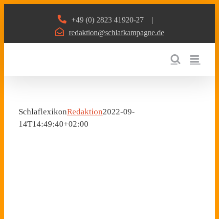
Zum
+49 (0) 2823 41920-27
|
Inhalt
redaktion@schlafkampagne.de
springen
Schlaflexikon
Redaktion
2022-09-
14T14:49:40+02:00