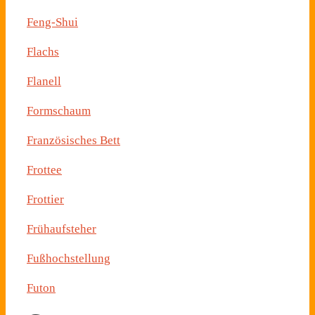
Feng-Shui
Flachs
Flanell
Formschaum
Französisches Bett
Frottee
Frottier
Frühaufsteher
Fußhochstellung
Futon