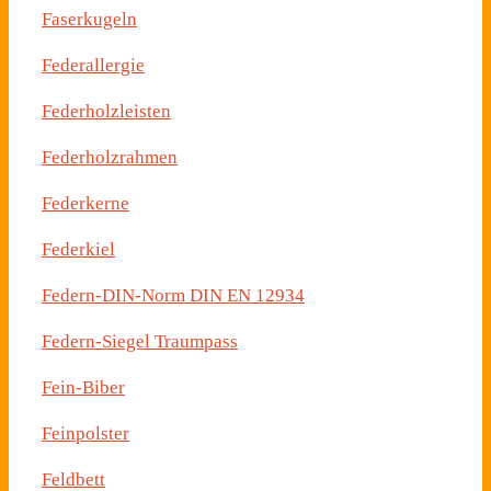
Faserkugeln
Federallergie
Federholzleisten
Federholzrahmen
Federkerne
Federkiel
Federn-DIN-Norm DIN EN 12934
Federn-Siegel Traumpass
Fein-Biber
Feinpolster
Feldbett