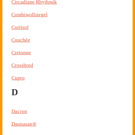
Circadiane Rhythmik
Combiwollsiegel
Cortisol
Couchèe
Cretonne
Crossbred
Cupro
D
Dacron
Daunasan®