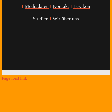
I
Mediadaten
I
Kontakt
I
Lexikon
Studien
I
Wir über uns
Youtube
Facebook
Twitter
Instagram
Podcast
Alexa
Schlafcoach
Quick
Link
Page load link