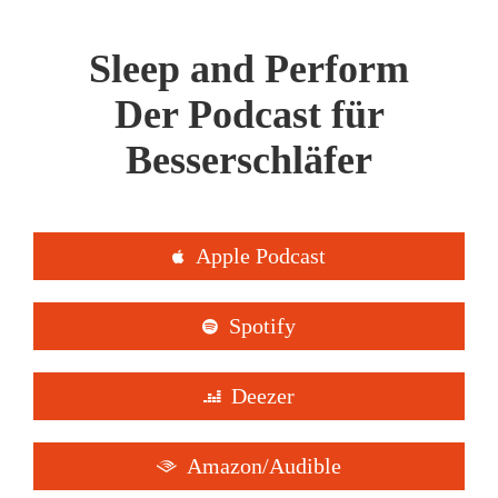
springen
Sleep and Perform
Der Podcast für
Besserschläfer
Apple Podcast
Spotify
Deezer
Amazon/Audible