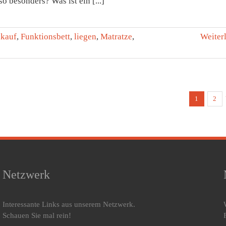
so besonders? Was ist ein [...]
lkauf
,
Funktionsbett
,
liegen
,
Matratze
,
Weiter
1
2
Netzwerk
Interessante Links aus unserem Netzwerk.
Schauen Sie mal rein!