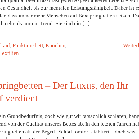
lafqualität beeinflusst fast jeden Aspekt unseres Lebens – von
en Gesundheit bis zur mentalen Leistungsfähigkeit. Daher ist e
er, dass immer mehr Menschen auf Boxspringbetten setzen. Di
d mehr als nur ein Trend: Sie sind ein [...]
lkauf
,
Funktionsbett
,
Knochen
,
Weiter
Textilien
ringbetten – Der Luxus, den Ihr
f verdient
 ein Grundbedürfnis, doch wie gut wir tatsächlich schlafen, häng
nd von der Qualität unseres Bettes ab. In den letzten Jahren h
ringbetten als der Begriff Schlafkomfort etabliert – doch was