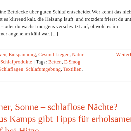
ne Bettdecke über guten Schlaf entscheidet Wer kennt das nich
t es klirrend kalt, die Heizung läuft, und trotzdem frierst du un
 – oder du wachst morgens verschwitzt auf, obwohl es im
mer angenehm kühl war. [...]
ken
,
Entspannung
,
Gesund Liegen
,
Natur-
Weiter
,
Schlafprodukte
|
Tags:
Betten
,
E-Smog
,
Schlaflagen
,
Schlafumgebung
,
Textilien
,
r, Sonne – schlaflose Nächte?
s Kamps gibt Tipps für erholsame
f bei Hitze