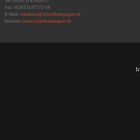
Tel: (02823) 41920-27
Fax: (02823) 97572-16
E-Mail:
redaktion@schlafkampagne.de
Internet:
www.schlafkampagne.de
I