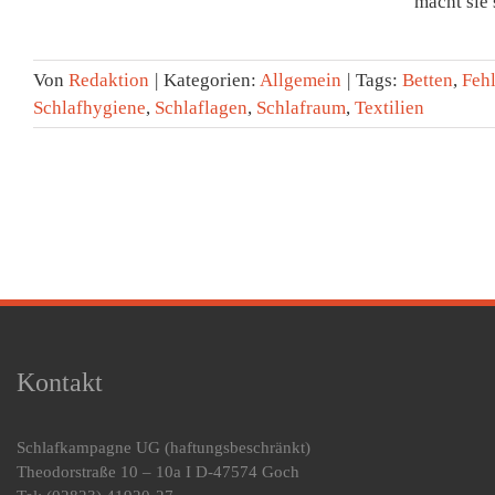
macht sie 
Von
Redaktion
|
Kategorien:
Allgemein
|
Tags:
Betten
,
Feh
Schlafhygiene
,
Schlaflagen
,
Schlafraum
,
Textilien
Kontakt
Schlafkampagne UG
(haftungsbeschränkt)
Theodorstraße 10 – 10a I D-47574 Goch