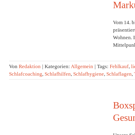
r
Mark
t
Vom 14. bi
präsentie
Wohnen. I
Mittelpunk
Von
Redaktion
|
Kategorien:
Allgemein
|
Tags:
Fehlkauf
,
l
Schlafcoaching
,
Schlafhilfen
,
Schlafhygiene
,
Schlaflagen
,
Boxsp
Gesun