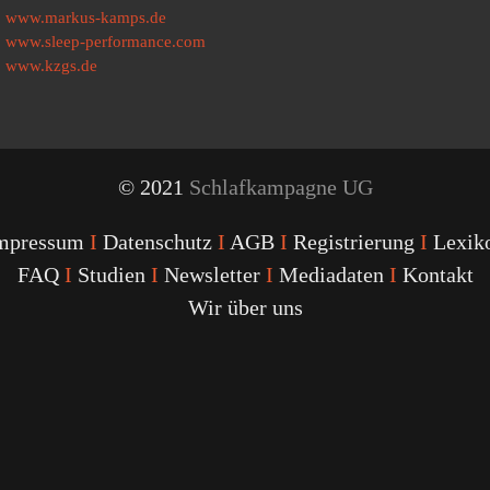
www.markus-kamps.de
www.sleep-performance.com
www.kzgs.de
© 2021
Schlafkampagne UG
mpressum
I
Datenschutz
I
AGB
I
Registrierung
I
Lexik
FAQ
I
Studien
I
Newsletter
I
Mediadaten
I
Kontakt
Wir über uns
Youtube
Facebook
Twitter
Instagram
Podcast
Alexa
Schlafcoach
Quick