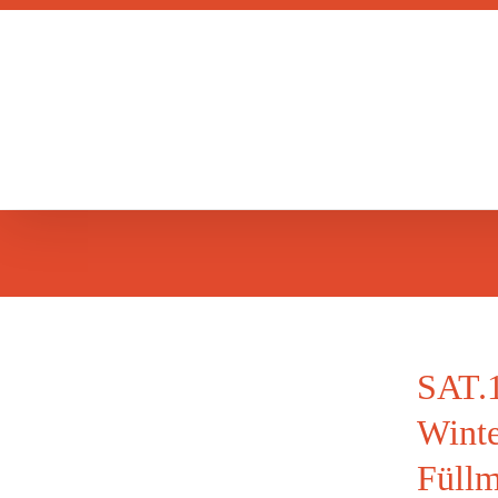
Zum
Inhalt
springen
SAT.1
Winte
n
Füllm