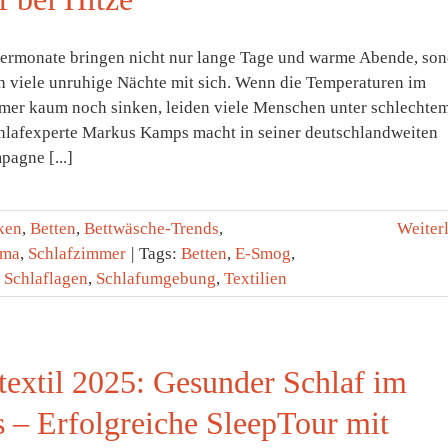
rmonate bringen nicht nur lange Tage und warme Abende, son
ch viele unruhige Nächte mit sich. Wenn die Temperaturen im
mer kaum noch sinken, leiden viele Menschen unter schlechte
chlafexperte Markus Kamps macht in seiner deutschlandweiten
agne [...]
ken
,
Betten
,
Bettwäsche-Trends
,
Weiter
ima
,
Schlafzimmer
|
Tags:
Betten
,
E-Smog
,
,
Schlaflagen
,
Schlafumgebung
,
Textilien
extil 2025: Gesunder Schlaf im
 – Erfolgreiche SleepTour mit