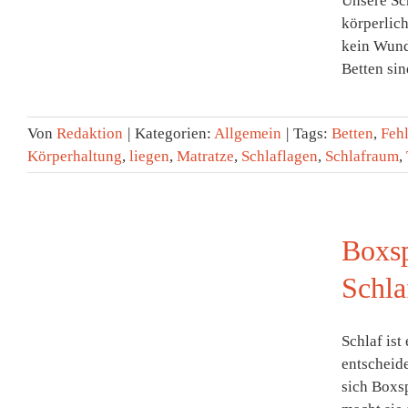
Unsere Sch
körperlich
kein Wund
Betten sin
Von
Redaktion
|
Kategorien:
Allgemein
|
Tags:
Betten
,
Feh
Körperhaltung
,
liegen
,
Matratze
,
Schlaflagen
,
Schlafraum
,
Boxsp
Schla
Schlaf ist
entscheide
sich Boxsp