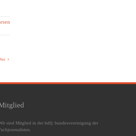
lesen
Vor
Mitglied
Wir sind Mitglied in der bdfj: bundesvereinigung der
Fachjournalisten.