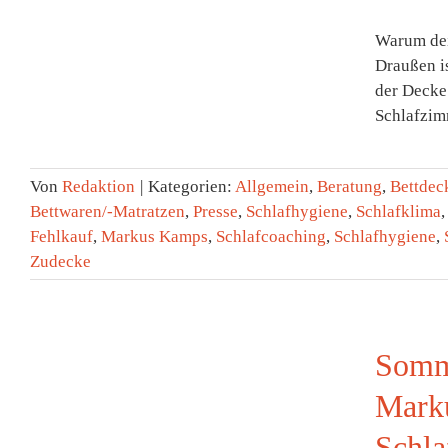
Warum dei
Draußen is
der Decke
Schlafzim
Von
Redaktion
|
Kategorien:
Allgemein
,
Beratung
,
Bettdec
Bettwaren/-Matratzen
,
Presse
,
Schlafhygiene
,
Schlafklima
Fehlkauf
,
Markus Kamps
,
Schlafcoaching
,
Schlafhygiene
,
Zudecke
Somme
Marku
Schla
s