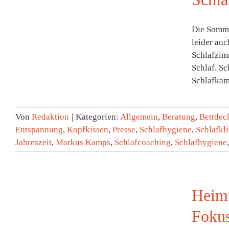
Die Somme
leider au
Schlafzim
Schlaf. S
Schlafkamp
Von
Redaktion
|
Kategorien:
Allgemein
,
Beratung
,
Bettdec
Entspannung
,
Kopfkissen
,
Presse
,
Schlafhygiene
,
Schlafkl
Jahreszeit
,
Markus Kamps
,
Schlafcoaching
,
Schlafhygiene
Heimt
Fokus