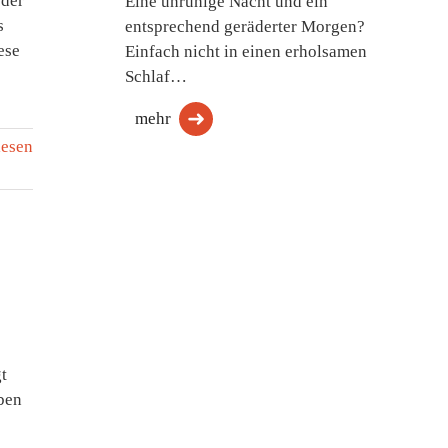
 der
Eine unruhige Nacht und ein
s
entsprechend geräderter Morgen?
ese
Einfach nicht in einen erholsamen
Schlaf…
mehr
lesen
t
aben