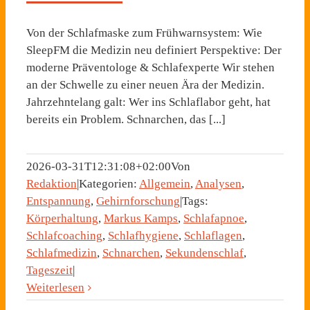
Von der Schlafmaske zum Frühwarnsystem: Wie
SleepFM die Medizin neu definiert Perspektive: Der
moderne Präventologe & Schlafexperte Wir stehen
an der Schwelle zu einer neuen Ära der Medizin.
Jahrzehntelang galt: Wer ins Schlaflabor geht, hat
bereits ein Problem. Schnarchen, das [...]
2026-03-31T12:31:08+02:00
Von
Redaktion
|
Kategorien:
Allgemein
,
Analysen
,
Entspannung
,
Gehirnforschung
|
Tags:
Körperhaltung
,
Markus Kamps
,
Schlafapnoe
,
Schlafcoaching
,
Schlafhygiene
,
Schlaflagen
,
Schlafmedizin
,
Schnarchen
,
Sekundenschlaf
,
Tageszeit
|
Weiterlesen