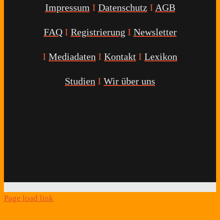
Impressum
I
Datenschutz
I
AGB
FAQ
I
Registrierung
I
Newsletter
I
Mediadaten
I
Kontakt
I
Lexikon
Studien
I
Wir über uns
Youtube
Facebook
Twitter
Instagram
Podcast
Alexa
Schlafcoach
Quick
Link
Page load link