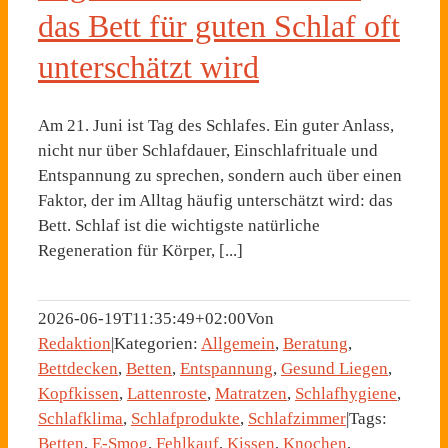
das Bett für guten Schlaf oft
unterschätzt wird
Am 21. Juni ist Tag des Schlafes. Ein guter Anlass,
nicht nur über Schlafdauer, Einschlafrituale und
Entspannung zu sprechen, sondern auch über einen
Faktor, der im Alltag häufig unterschätzt wird: das
Bett. Schlaf ist die wichtigste natürliche
Regeneration für Körper, [...]
2026-06-19T11:35:49+02:00
Von
Redaktion
|
Kategorien:
Allgemein
,
Beratung
,
Bettdecken
,
Betten
,
Entspannung
,
Gesund Liegen
,
Kopfkissen
,
Lattenroste
,
Matratzen
,
Schlafhygiene
,
Schlafklima
,
Schlafprodukte
,
Schlafzimmer
|
Tags:
Betten
,
E-Smog
,
Fehlkauf
,
Kissen
,
Knochen
,