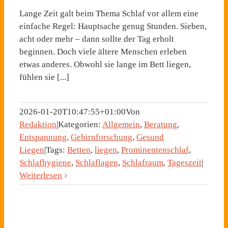
Lange Zeit galt beim Thema Schlaf vor allem eine
einfache Regel: Hauptsache genug Stunden. Sieben,
acht oder mehr – dann sollte der Tag erholt
beginnen. Doch viele ältere Menschen erleben
etwas anderes. Obwohl sie lange im Bett liegen,
fühlen sie [...]
2026-01-20T10:47:55+01:00
Von
Redaktion
|
Kategorien:
Allgemein
,
Beratung
,
Entspannung
,
Gehirnforschung
,
Gesund
Liegen
|
Tags:
Betten
,
liegen
,
Prominentenschlaf
,
Schlafhygiene
,
Schlaflagen
,
Schlafraum
,
Tageszeit
|
Weiterlesen