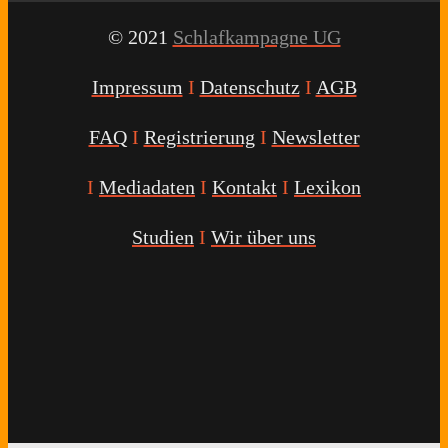
© 2021
Schlafkampagne UG
Impressum
I
Datenschutz
I
AGB
FAQ
I
Registrierung
I
Newsletter
I
Mediadaten
I
Kontakt
I
Lexikon
Studien
I
Wir über uns
Youtube
Facebook
Twitter
Instagram
Podcast
Alexa
Schlafcoach
Quick
Link