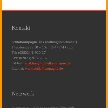
Kontakt
Schlafkampagne UG
(haftungsbeschränkt)
Theodorstraße 10 – 10a I D-47574 Goch
Tel: (02823) 41920-27
Fax: (02823) 97572-16
E-Mail:
redaktion@schlafkampagne.de
Internet:
www.schlafkampagne.de
Netzwerk
Interessante Links aus unserem Netzwerk.