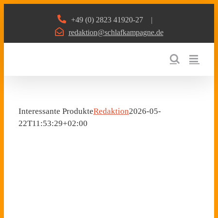
Zum
+49 (0) 2823 41920-27
|
Inhalt
redaktion@schlafkampagne.de
springen
Interessante Produkte
Redaktion
2026-05-
22T11:53:29+02:00