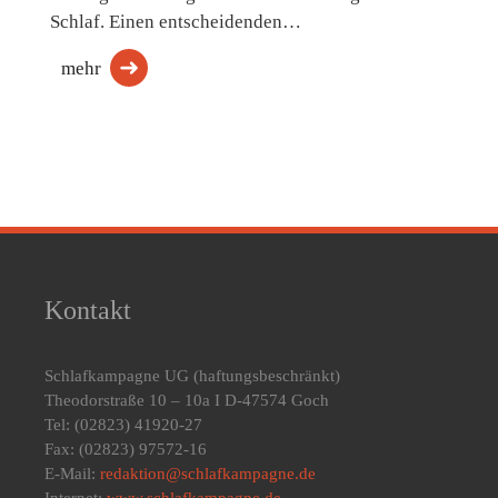
Schlaf. Einen entscheidenden…
mehr
Kontakt
Schlafkampagne UG
(haftungsbeschränkt)
Theodorstraße 10 – 10a I D-47574 Goch
Tel: (02823) 41920-27
Fax: (02823) 97572-16
E-Mail:
redaktion@schlafkampagne.de
Internet:
www.schlafkampagne.de