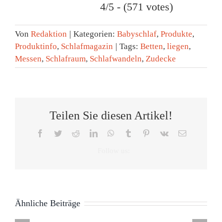
4/5 - (571 votes)
Von
Redaktion
|
Kategorien:
Babyschlaf
,
Produkte
,
Produktinfo
,
Schlafmagazin
|
Tags:
Betten
,
liegen
,
Messen
,
Schlafraum
,
Schlafwandeln
,
Zudecke
Teilen Sie diesen Artikel!
Facebook
Twitter
Reddit
LinkedIn
WhatsApp
Tumblr
Pinterest
Vk
E-
Mail
Wie
brainLight
Oura
AYO+
Körper
Ellicit®
Ring
Lichttherapiebrille
und
Nasenpflaster
Ähnliche Beiträge
4
–
Geist
Transparent
Tag