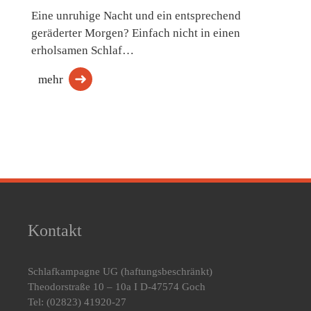
Eine unruhige Nacht und ein entsprechend
geräderter Morgen? Einfach nicht in einen
erholsamen Schlaf…
mehr
Kontakt
Schlafkampagne UG
(haftungsbeschränkt)
Theodorstraße 10 – 10a I D-47574 Goch
Tel: (02823) 41920-27