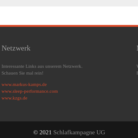
Netzwerk
Interessante Links aus unserem Netzwerk.
Schauen Sie mal rein!
www.markus-kamps.de
www.sleep-performance.com
www.kzgs.de
© 2021
Schlafkampagne UG