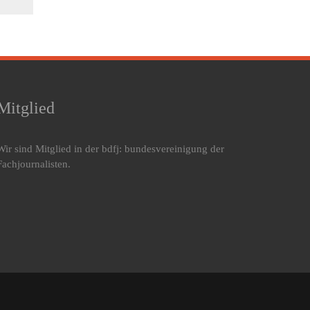
Mitglied
Wir sind Mitglied in der bdfj: bundesvereinigung der
Fachjournalisten.