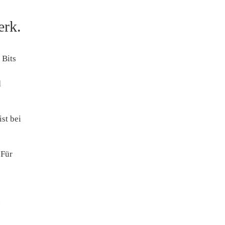
erk.
 Bits
d
st bei
 Für
.