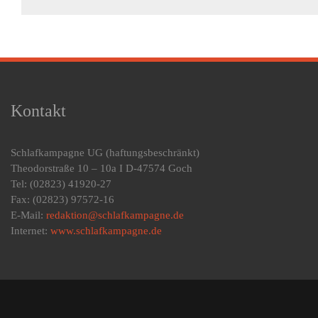
Kontakt
Schlafkampagne UG
(haftungsbeschränkt)
Theodorstraße 10 – 10a I D-47574 Goch
Tel: (02823) 41920-27
Fax: (02823) 97572-16
E-Mail:
redaktion@schlafkampagne.de
Internet:
www.schlafkampagne.de