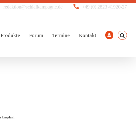
|
redaktion@schlafkampagne.de
+49 (0) 2823 41920-27
Produkte
Forum
Termine
Kontakt
n Unsplash