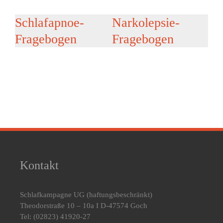
Schlafapnoe-
Narkolepsie-
Fragebogen
Fragebogen
Kontakt
Schlafkampagne UG
(haftungsbeschränkt)
Theodorstraße 10 – 10a I D-47574 Goch
Tel: (02823) 41920-27