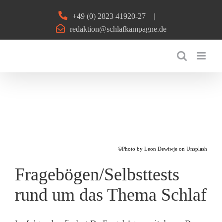
Zum
+49 (0) 2823 41920-27
|
Inhalt
redaktion@schlafkampagne.de
springen
©Photo by Leon Dewiwje on Unsplash
Fragebögen/Selbsttests
rund um das Thema Schlaf