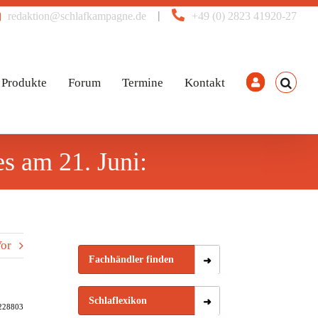
|
redaktion@schlafkampagne.de
+49 (0) 2823 41920-27
Produkte
Forum
Termine
Kontakt
s am 21. Juni:
or
Fachhändler finden
Schlaflexikon
4228803