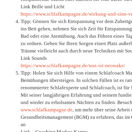
Link Brille und Licht
https://www.schlafkampagne.de/wirkung-und-sinn-von-
Tipp: Gönnen Sie sich Entspannung vor dem Zubettge
ins Bett gehen, nehmen Sie sich Zeit für Entspannun
Bad oder eine Atemübung. Auch das Führen eines T
zu ordnen. Geben Sie Ihren Sorgen einen Platz auße
Träume vielleicht auch durch neue Techniken mit So
Link Sounds
https://www.schlafkampagne.de/was-ist-neowake/
Tipp: Holen Sie sich Hilfe von einem Schlafcoach 
Bemühungen übersteigen. In solchen Fällen ist es ra
renommierter Schlafexperte und Schlafcoach, ist für 
Mit seiner langjährigen Erfahrung und seinem fundie
und wieder zu erholsamen Nächten zu finden. Besuch
www.schlafkampagne.de
, um mehr über seine Arbeit
Gesundheitsmanagement (BGM) zu erfahren, das im O
an
Link – Coaching Markus Kamps