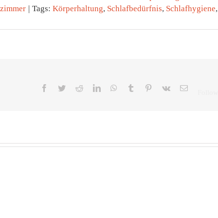
fzimmer
|
Tags:
Körperhaltung
,
Schlafbedürfnis
,
Schlafhygiene
,
Facebook
Twitter
Reddit
LinkedIn
WhatsApp
Tumblr
Pinterest
Vk
E-
Mail
Zeitumstellung:
Früh
Eine
Sc
Stunde
mi
Die
Unterschied
Aus
Revolution
– und
W
der
warum
d