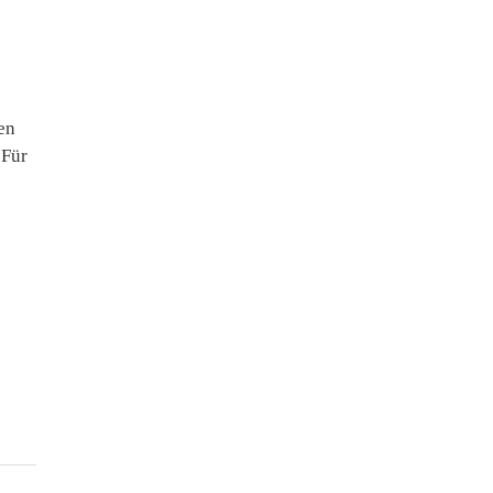
e
en
 Für