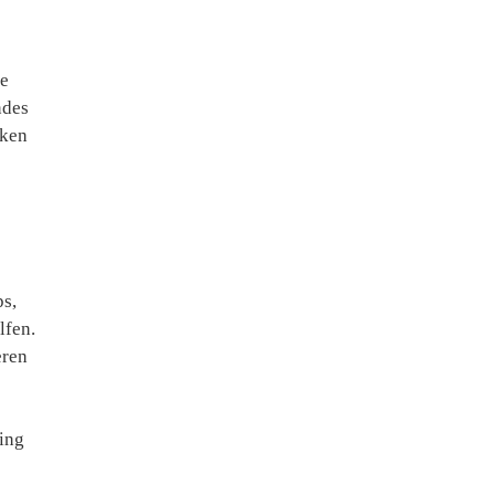
ie
ndes
nken
ps,
lfen.
eren
ing