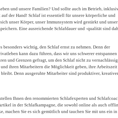
Leben und unsere Familien? Und sollte auch im Betrieb, inklusi
uf der Hand! Schlaf ist essentiell für unsere körperliche und
rt sich unser Körper, unser Immunsystem wird gestärkt und unser
peichern. Eine ausreichende Schlafdauer und -qualität sind da
es besonders wichtig, den Schlaf ernst zu nehmen. Denn der
ivatleben kann dazu führen, dass wir uns schwerer entspannen
uren und Grenzen gefragt, um den Schlaf nicht zu vernachlässig
und ihren Mitarbeitern die Möglichkeit geben, ihre Arbeitszeit
bleibt. Denn ausgeruhte Mitarbeiter sind produktiver, kreative
 stellen Ihnen den renommierten Schlafexperten und Schlafcoa
tikel in der Schlafkampagne, die sowohl online als auch offli
ke, machen Sie es sich gemütlich und tauchen Sie mit uns ein in