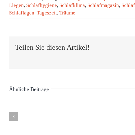
Liegen
,
Schlafhygiene
,
Schlafklima
,
Schlafmagazin
,
Schla
Schlaflagen
,
Tageszeit
,
Träume
Teilen Sie diesen Artikel!
Ähnliche Beiträge
Tag des
Schlafes:
Neu im
ng
Warum
Podcast:
s
das Bett
Besser
tine
für guten
schlafen,