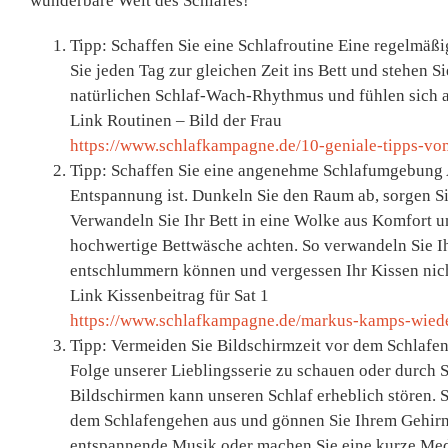
wunderbare Welt des Schlafes!
Tipp: Schaffen Sie eine Schlafroutine Eine regelmäßi
Sie jeden Tag zur gleichen Zeit ins Bett und stehen S
natürlichen Schlaf-Wach-Rhythmus und fühlen sich a
Link Routinen – Bild der Frau
https://www.schlafkampagne.de/10-geniale-tipps-vo
Tipp: Schaffen Sie eine angenehme Schlafumgebung A
Entspannung ist. Dunkeln Sie den Raum ab, sorgen S
Verwandeln Sie Ihr Bett in eine Wolke aus Komfort 
hochwertige Bettwäsche achten. So verwandeln Sie Ihr
entschlummern können und vergessen Ihr Kissen nich
Link Kissenbeitrag für Sat 1
https://www.schlafkampagne.de/markus-kamps-wieder
Tipp: Vermeiden Sie Bildschirmzeit vor dem Schlafen
Folge unserer Lieblingsserie zu schauen oder durch 
Bildschirmen kann unseren Schlaf erheblich stören. S
dem Schlafengehen aus und gönnen Sie Ihrem Gehirn e
entspannende Musik oder machen Sie eine kurze Medi