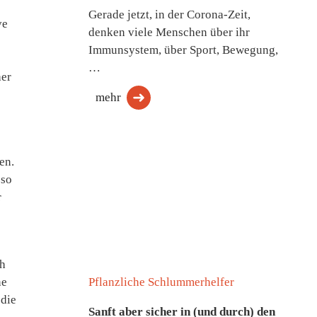
Gerade jetzt, in der Corona-Zeit,
ve
denken viele Menschen über ihr
Immunsystem, über Sport, Bewegung,
…
her
mehr
en.
 so
r
ch
Pflanzliche Schlummerhelfer
ne
 die
Sanft aber sicher in (und durch) den