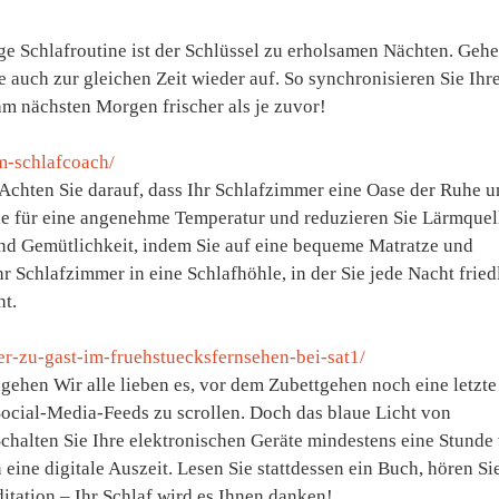
ge Schlafroutine ist der Schlüssel zu erholsamen Nächten. Geh
ie auch zur gleichen Zeit wieder auf. So synchronisieren Sie Ihr
m nächsten Morgen frischer als je zuvor!
m-schlafcoach/
chten Sie darauf, dass Ihr Schlafzimmer eine Oase der Ruhe u
ie für eine angenehme Temperatur und reduzieren Sie Lärmquel
und Gemütlichkeit, indem Sie auf eine bequeme Matratze und
 Schlafzimmer in eine Schlafhöhle, in der Sie jede Nacht fried
t.
-zu-gast-im-fruehstuecksfernsehen-bei-sat1/
gehen Wir alle lieben es, vor dem Zubettgehen noch eine letzte
Social-Media-Feeds zu scrollen. Doch das blaue Licht von
chalten Sie Ihre elektronischen Geräte mindestens eine Stunde
ine digitale Auszeit. Lesen Sie stattdessen ein Buch, hören Si
tation – Ihr Schlaf wird es Ihnen danken!