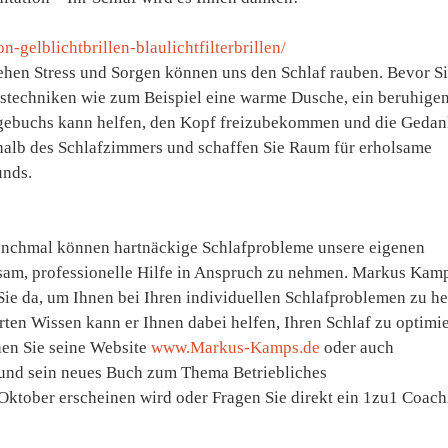
gelblichtbrillen-blaulichtfilterbrillen/
hen Stress und Sorgen können uns den Schlaf rauben. Bevor S
gstechniken wie zum Beispiel eine warme Dusche, ein beruhige
agebuchs kann helfen, den Kopf freizubekommen und die Geda
rhalb des Schlafzimmers und schaffen Sie Raum für erholsame
unds.
Manchmal können hartnäckige Schlafprobleme unsere eigenen
tsam, professionelle Hilfe in Anspruch zu nehmen. Markus Kam
Sie da, um Ihnen bei Ihren individuellen Schlafproblemen zu he
rten Wissen kann er Ihnen dabei helfen, Ihren Schlaf zu optimi
en Sie seine Website
www.Markus-Kamps.de
oder auch
 und sein neues Buch zum Thema Betriebliches
ktober erscheinen wird oder Fragen Sie direkt ein 1zu1 Coach