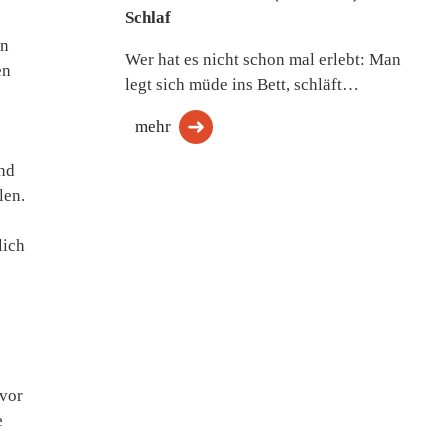
Schlaf
en
Wer hat es nicht schon mal erlebt: Man
en
legt sich müde ins Bett, schläft…
mehr
nd
len.
lich
 vor
e