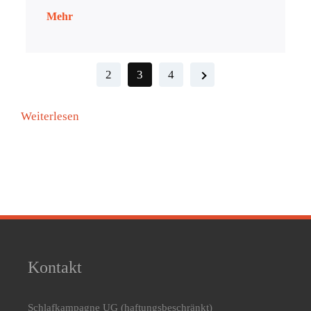
Mehr
2
3
4
:
Weiterlesen
Interessante
Produkte
Kontakt
Schlafkampagne UG
(haftungsbeschränkt)