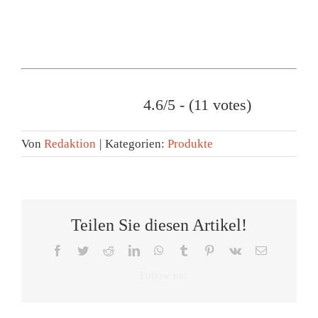
4.6/5 - (11 votes)
Von
Redaktion
|
Kategorien:
Produkte
Teilen Sie diesen Artikel!
Facebook
Twitter
Reddit
LinkedIn
WhatsApp
Tumblr
Pinterest
Vk
E-
Mail
Wie
brainLight
Wieder
Oura
AYO+
Körper
im