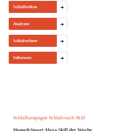
wird
spürt
Schlaflexikon
Analysen
Schlafrechner
Selbsttests
Schlafkampagne Schlafcoach Skill
Home&Smart Alexa Skill der Woche