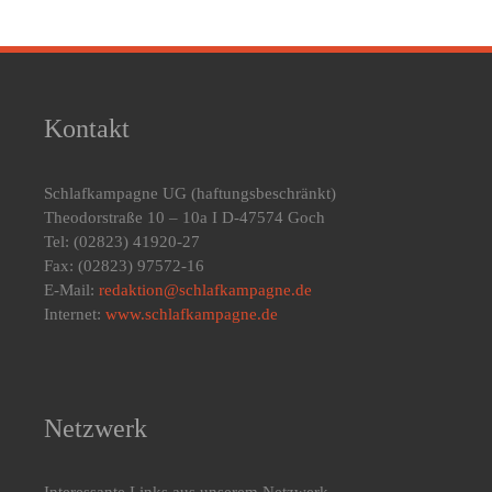
Kontakt
Schlafkampagne UG
(haftungsbeschränkt)
Theodorstraße 10 – 10a I D-47574 Goch
Tel: (02823) 41920-27
Fax: (02823) 97572-16
E-Mail:
redaktion@schlafkampagne.de
Internet:
www.schlafkampagne.de
Netzwerk