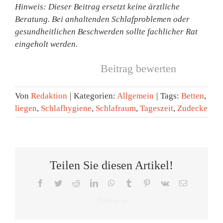
Hinweis: Dieser Beitrag ersetzt keine ärztliche
Beratung. Bei anhaltenden Schlafproblemen oder
gesundheitlichen Beschwerden sollte fachlicher Rat
eingeholt werden.
Beitrag bewerten
Von
Redaktion
|
Kategorien:
Allgemein
|
Tags:
Betten
,
liegen
,
Schlafhygiene
,
Schlafraum
,
Tageszeit
,
Zudecke
Teilen Sie diesen Artikel!
Facebook
Twitter
Reddit
LinkedIn
WhatsApp
Tumblr
Pinterest
Vk
E-
Mail
Tag
Zeitumste
des
Eine