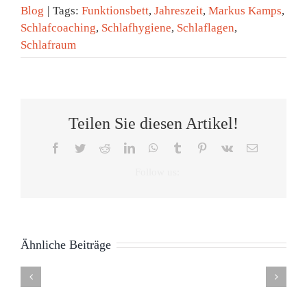
Blog
|
Tags:
Funktionsbett
,
Jahreszeit
,
Markus Kamps
,
Schlafcoaching
,
Schlafhygiene
,
Schlaflagen
,
Schlafraum
Teilen Sie diesen Artikel!
Facebook
Twitter
Reddit
LinkedIn
WhatsApp
Tumblr
Pinterest
Vk
E-
Mail
Tag
Zeitumste
des
Eine
Was
Schlafes:
Stunde
Neu
wir
Warum
Unterschi
Ähnliche Beiträge
im
von
das
Die
–
Podcast:
Erling
Bett
Revolution
und
Besser