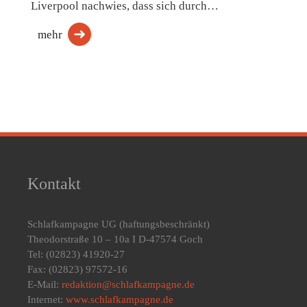
Liverpool nachwies, dass sich durch…
mehr
Kontakt
Schlafkampagne UG
(haftungsbeschränkt)
Theodorstraße 10 – 10a I D-47574 Goch
Tel: (02823) 41920-27
Fax: (02823) 97572-16
E-Mail:
redaktion@schlafkampagne.de
Internet:
www.schlafkampagne.de