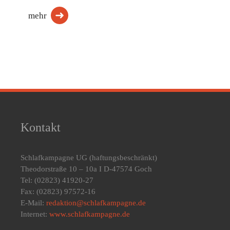
mehr
Kontakt
Schlafkampagne UG
(haftungsbeschränkt)
Theodorstraße 10 – 10a I D-47574 Goch
Tel: (02823) 41920-27
Fax: (02823) 97572-16
E-Mail:
redaktion@schlafkampagne.de
Internet:
www.schlafkampagne.de