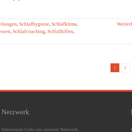
eilungen
,
Schlafhygiene
,
Schlafklima
,
Weiter
ssen
,
Schlafcoaching
,
Schlafhilfen
,
1
2
Netzwerk
Interessante Links aus unserem Netzwerk.