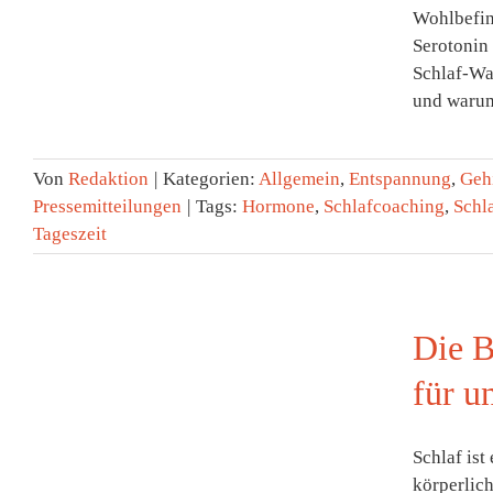
Wohlbefin
Serotonin 
Schlaf-Wa
und warum 
Von
Redaktion
|
Kategorien:
Allgemein
,
Entspannung
,
Geh
Pressemitteilungen
|
Tags:
Hormone
,
Schlafcoaching
,
Schl
Tageszeit
Die B
für u
Schlaf ist
körperlic