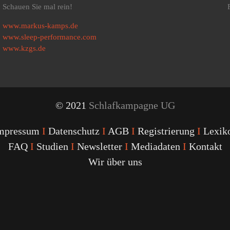
Schauen Sie mal rein!
www.markus-kamps.de
www.sleep-performance.com
www.kzgs.de
© 2021
Schlafkampagne UG
mpressum
I
Datenschutz
I
AGB
I
Registrierung
I
Lexik
FAQ
I
Studien
I
Newsletter
I
Mediadaten
I
Kontakt
Wir über uns
Youtube
Facebook
Twitter
Instagram
Podcast
Alexa
Schlafcoach