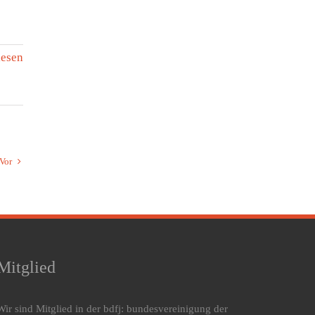
lesen
Vor
Mitglied
Wir sind Mitglied in der bdfj: bundesvereinigung der