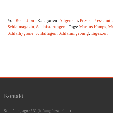
Von
Redaktion
|
Kategorien:
Allgemein
,
Presse
,
Pressemitt
Schlafmagazin
,
Schlafstörungen
|
Tags:
Markus Kamps
,
Me
Schlafhygiene
,
Schlaflagen
,
Schlafumgebung
,
Tageszeit
Kontakt
Schlafkampagne UG
(haftungsbeschränkt)