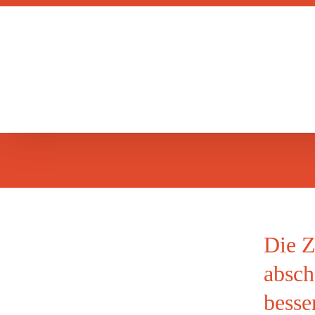
Zum
Inhalt
springen
Die Z
absch
n
besse
r