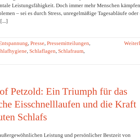
ntale Leistungsfähigkeit. Doch immer mehr Menschen kämpfen
blemen – sei es durch Stress, unregelmäßige Tagesabläufe oder 
...]
Entspannung
,
Presse
,
Pressemitteilungen
,
Weiter
hlafhygiene
,
Schlaflagen
,
Schlafraum
,
jof Petzold: Ein Triumph für das
che Eisschnelllaufen und die Kraft
uten Schlafs
 außergewöhnlichen Leistung und persönlicher Bestzeit von