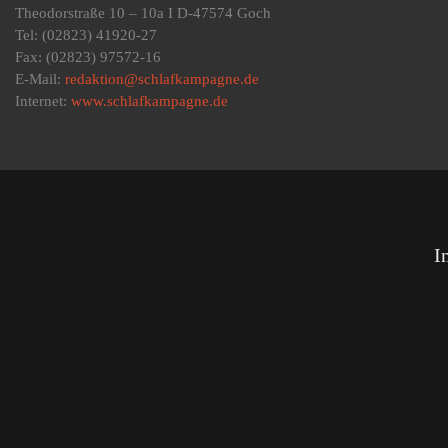
Theodorstraße 10 – 10a I D-47574 Goch
Tel: (02823) 41920-27
Fax: (02823) 97572-16
E-Mail:
redaktion@schlafkampagne.de
Internet:
www.schlafkampagne.de
I