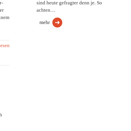
r-
sind heute gefragter denn je. So
er
achten…
einem
mehr
lesen
h