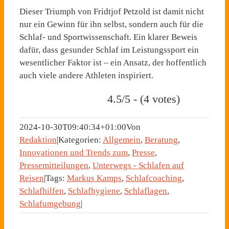
Dieser Triumph von Fridtjof Petzold ist damit nicht
nur ein Gewinn für ihn selbst, sondern auch für die
Schlaf- und Sportwissenschaft. Ein klarer Beweis
dafür, dass gesunder Schlaf im Leistungssport ein
wesentlicher Faktor ist – ein Ansatz, der hoffentlich
auch viele andere Athleten inspiriert.
4.5/5 - (4 votes)
2024-10-30T09:40:34+01:00
Von
Redaktion
|
Kategorien:
Allgemein
,
Beratung
,
Innovationen und Trends zum
,
Presse
,
Pressemitteilungen
,
Unterwegs - Schlafen auf
Reisen
|
Tags:
Markus Kamps
,
Schlafcoaching
,
Schlafhilfen
,
Schlafhygiene
,
Schlaflagen
,
Schlafumgebung
|