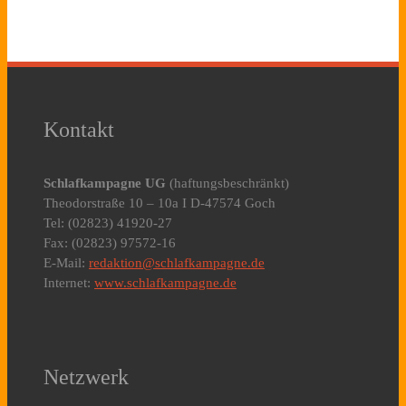
Kontakt
Schlafkampagne UG
(haftungsbeschränkt)
Theodorstraße 10 – 10a I D-47574 Goch
Tel: (02823) 41920-27
Fax: (02823) 97572-16
E-Mail:
redaktion@schlafkampagne.de
Internet:
www.schlafkampagne.de
Netzwerk