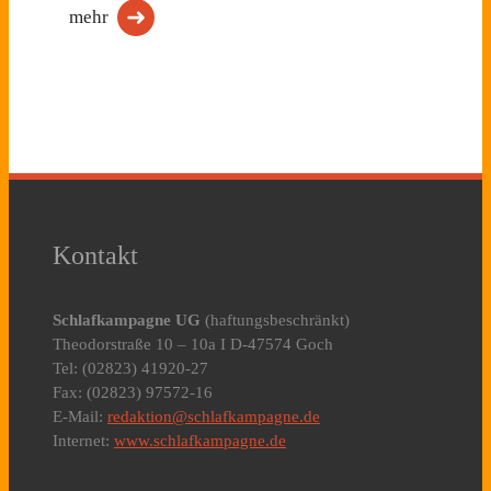
mehr
Kontakt
Schlafkampagne UG
(haftungsbeschränkt)
Theodorstraße 10 – 10a I D-47574 Goch
Tel: (02823) 41920-27
Fax: (02823) 97572-16
E-Mail:
redaktion@schlafkampagne.de
Internet:
www.schlafkampagne.de