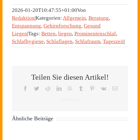
2026-01-20T10:47:55+01:00
Von
Redaktion
|
Kategorien:
Allgemein
,
Beratung
,
Entspannung
,
Gehirnforschung
,
Gesund
Liegen
|
Tags:
Betten
,
liegen
,
Prominentenschlaf
,
Schlafhygiene
,
Schlaflagen
,
Schlafraum
,
Tageszeit
|
Teilen Sie diesen Artikel!
Facebook
Twitter
Reddit
LinkedIn
WhatsApp
Tumblr
Pinterest
Vk
E-
Mail
Ähnliche Beiträge