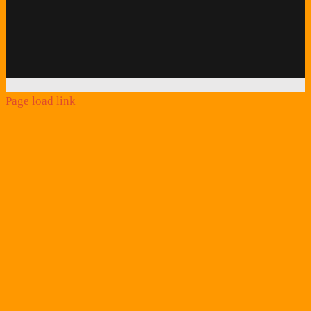
Facebook
Twitter
Instagram
Podcast
Alexa
Schlafcoach
Quick
Link
Page load link