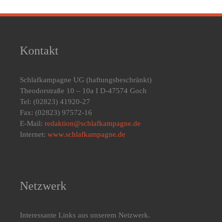
Kontakt
Schlafkampagne UG
(haftungsbeschränkt)
Theodorstraße 10 – 10a I D-47574 Goch
Tel: (02823) 41920-27
Fax: (02823) 97572-16
E-Mail:
redaktion@schlafkampagne.de
Internet:
www.schlafkampagne.de
Netzwerk
Interessante Links aus unserem Netzwerk.