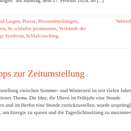
ungen" am Samstag, dem 17. Februar 2024, im [...]
nd Liegen
,
Presse
,
Pressemitteilungen
,
Weiter
gen
,
So schlafen prominente
,
Verbände der
egs Syndrom
,
Schlafcoaching
,
pps zur Zeitumstellung
stellung zwischen Sommer- und Winterzeit ist seit vielen Jahr
ttenes Thema. Die Idee, die Uhren im Frühjahr eine Stunde
len und im Herbst eine Stunde zurückzustellen, wurde ursprüngl
t, um Energie zu sparen und die Tageslichtnutzung zu maximier