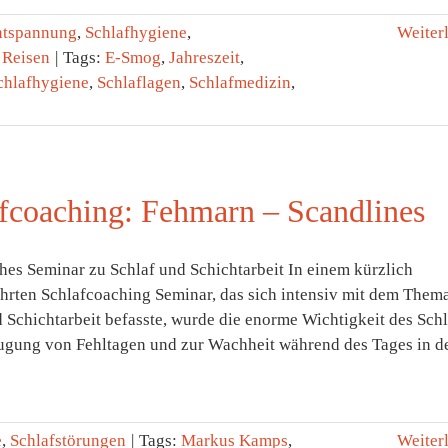
ntspannung
,
Schlafhygiene
,
Weiter
 Reisen
|
Tags:
E-Smog
,
Jahreszeit
,
chlafhygiene
,
Schlaflagen
,
Schlafmedizin
,
fcoaching: Fehmarn – Scandlines
hes Seminar zu Schlaf und Schichtarbeit In einem kürzlich
hrten Schlafcoaching Seminar, das sich intensiv mit dem Them
 Schichtarbeit befasste, wurde die enorme Wichtigkeit des Sch
ugung von Fehltagen und zur Wachheit während des Tages in d
e
,
Schlafstörungen
|
Tags:
Markus Kamps
,
Weiter