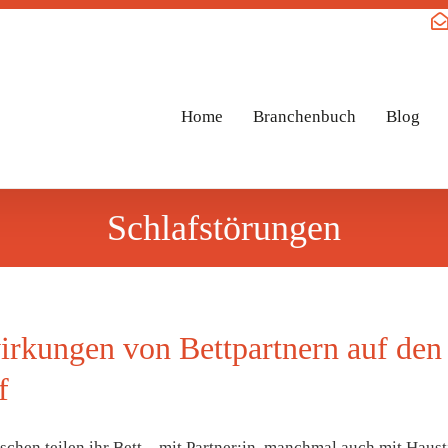
Home
Branchenbuch
Blog
Schlafstörungen
rkungen von Bettpartnern auf den
f
chen teilen ihr Bett – mit Partner:in, manchmal auch mit Haust