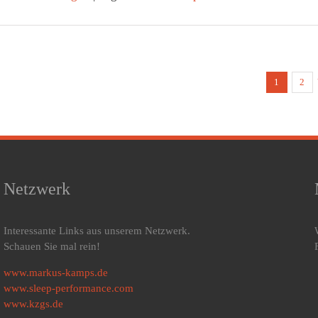
1
2
Netzwerk
Interessante Links aus unserem Netzwerk.
Schauen Sie mal rein!
www.markus-kamps.de
www.sleep-performance.com
www.kzgs.de