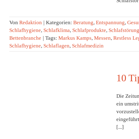
Schlafstör
Von
Redaktion
|
Kategorien:
Beratung
,
Entspannung
,
Gesu
Schlafhygiene
,
Schlafklima
,
Schlafprodukte
,
Schlafstörun
Bettenbranche
|
Tags:
Markus Kamps
,
Messen
,
Restless L
Schlafhygiene
,
Schlaflagen
,
Schlafmedizin
10 Ti
Die Zeitum
ein umstri
vorzustel
eingeführ
[...]