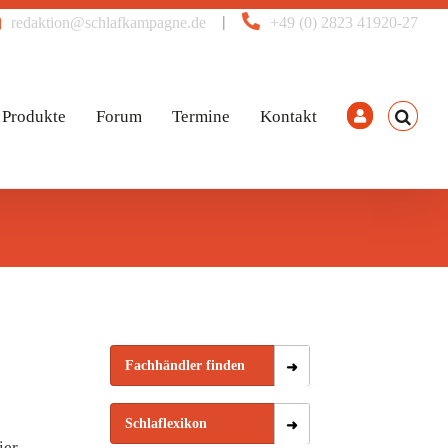
|
redaktion@schlafkampagne.de
+49 (0) 2823 41920-27
Produkte
Forum
Termine
Kontakt
Fachhändler finden
Schlaflexikon
ier