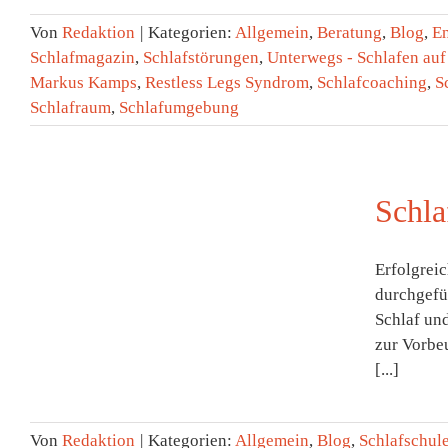
Von
Redaktion
|
Kategorien:
Allgemein
,
Beratung
,
Blog
,
E
Schlafmagazin
,
Schlafstörungen
,
Unterwegs - Schlafen auf
Markus Kamps
,
Restless Legs Syndrom
,
Schlafcoaching
,
S
Schlafraum
,
Schlafumgebung
Schla
Erfolgreic
durchgefü
–
Schlaf und
zur Vorbe
[...]
Von
Redaktion
|
Kategorien:
Allgemein
,
Blog
,
Schlafschul