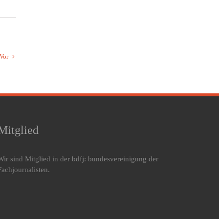
Vor
Mitglied
Wir sind Mitglied in der bdfj: bundesvereinigung der
Fachjournalisten.