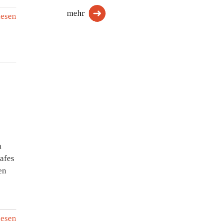
mehr
lesen
a
lafes
en
lesen