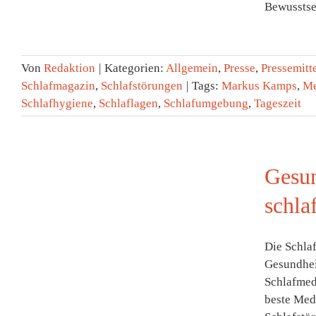
Bewusstsei
Von
Redaktion
|
Kategorien:
Allgemein
,
Presse
,
Pressemitt
Schlafmagazin
,
Schlafstörungen
|
Tags:
Markus Kamps
,
Me
Schlafhygiene
,
Schlaflagen
,
Schlafumgebung
,
Tageszeit
Gesun
schla
Die Schla
Gesundhei
Schlafmedi
beste Medi