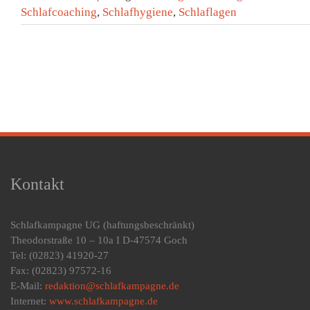
Schlafcoaching
,
Schlafhygiene
,
Schlaflagen
Kontakt
Schlafkampagne UG
(haftungsbeschränkt)
Theodorstraße 10 – 10a I D-47574 Goch
Tel: (02823) 41920-27
Fax: (02823) 97572-16
E-Mail:
redaktion@schlafkampagne.de
Internet:
www.schlafkampagne.de