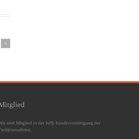
lingsmüdigkeit:
hluss
Weltschlaftag
t den
– Warum
Auswirkun
reden!
guter
von
arum
Schlaf
Bettpartner
ein
mehr
auf den
lafproblem
Aufmerksamkeit
Schlaf
eine
verdient
ison
ennt
Mitglied
Wir sind Mitglied in der bdfj: bundesvereinigung der
Fachjournalisten.