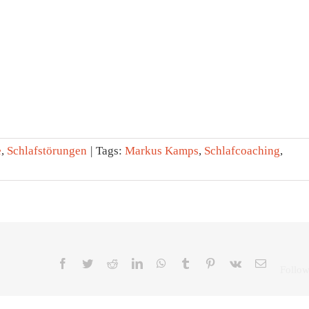
e
,
Schlafstörungen
|
Tags:
Markus Kamps
,
Schlafcoaching
,
Facebook
Twitter
Reddit
LinkedIn
WhatsApp
Tumblr
Pinterest
Vk
E-
Mail