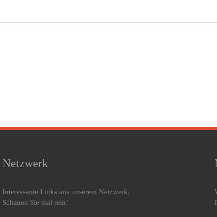
Zeitumstellung:
Früh
Eine
Sc
Stunde
mi
Die
Unterschied
Aus
Revolution
– und
W
der
warum
d
Prävention
dein
Sch
Schlaf sie
k
trotzdem
Sa
spürt
k
Netzwerk
Interessante Links aus unserem Netzwerk.
Schauen Sie mal rein!