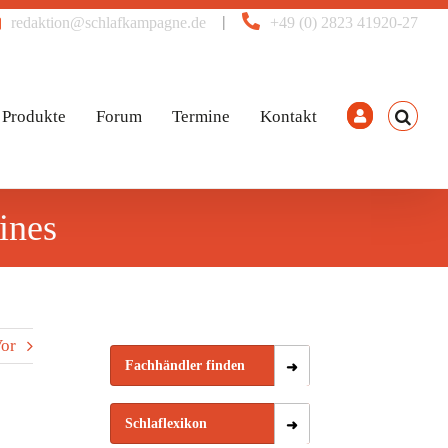
|
redaktion@schlafkampagne.de
+49 (0) 2823 41920-27
Produkte
Forum
Termine
Kontakt
ines
or
Fachhändler finden
Schlaflexikon