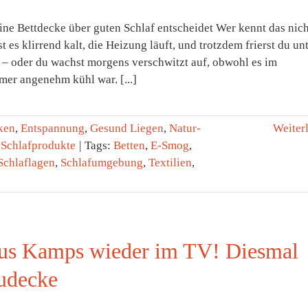
ne Bettdecke über guten Schlaf entscheidet Wer kennt das nich
t es klirrend kalt, die Heizung läuft, und trotzdem frierst du un
 – oder du wachst morgens verschwitzt auf, obwohl es im
mer angenehm kühl war. [...]
ken
,
Entspannung
,
Gesund Liegen
,
Natur-
Weiter
,
Schlafprodukte
|
Tags:
Betten
,
E-Smog
,
Schlaflagen
,
Schlafumgebung
,
Textilien
,
us Kamps wieder im TV! Diesmal
udecke