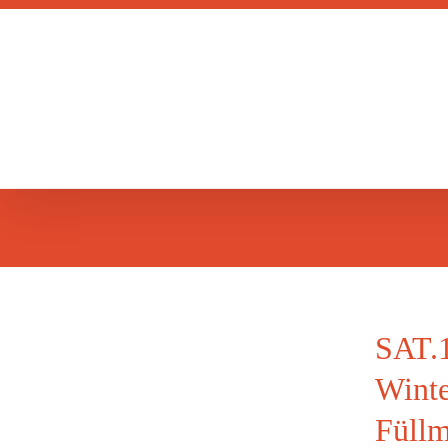
Zum
Inhalt
springen
SAT.1
Winte
n
Füllm