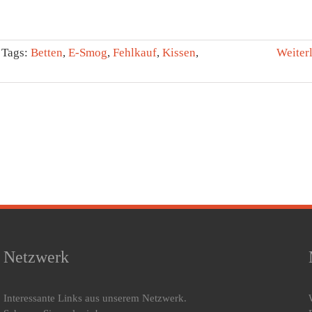
Tags:
Betten
,
E-Smog
,
Fehlkauf
,
Kissen
,
Weiter
Netzwerk
Interessante Links aus unserem Netzwerk.