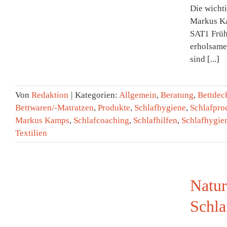
Die wicht
Markus Ka
SAT1 Früh
erholsame
sind [...]
Von
Redaktion
|
Kategorien:
Allgemein
,
Beratung
,
Bettdec
Bettwaren/-Matratzen
,
Produkte
,
Schlafhygiene
,
Schlafpro
Markus Kamps
,
Schlafcoaching
,
Schlafhilfen
,
Schlafhygie
Textilien
Natur
Schla