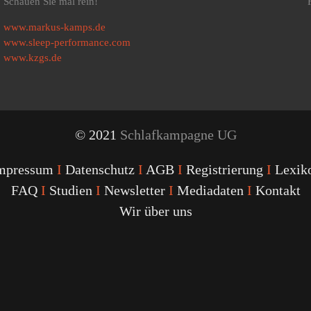
Schauen Sie mal rein!
www.markus-kamps.de
www.sleep-performance.com
www.kzgs.de
© 2021
Schlafkampagne UG
mpressum
I
Datenschutz
I
AGB
I
Registrierung
I
Lexik
FAQ
I
Studien
I
Newsletter
I
Mediadaten
I
Kontakt
Wir über uns
Youtube
Facebook
Twitter
Instagram
Podcast
Alexa
Schlafcoach