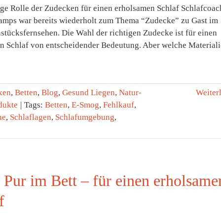
ige Rolle der Zudecken für einen erholsamen Schlaf Schlafcoac
mps war bereits wiederholt zum Thema “Zudecke” zu Gast im
stücksfernsehen. Die Wahl der richtigen Zudecke ist für einen
n Schlaf von entscheidender Bedeutung. Aber welche Material
ken
,
Betten
,
Blog
,
Gesund Liegen
,
Natur-
Weiter
dukte
|
Tags:
Betten
,
E-Smog
,
Fehlkauf
,
ne
,
Schlaflagen
,
Schlafumgebung
,
 Pur im Bett – für einen erholsame
f