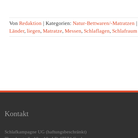
Von
Redaktion
|
Kategorien:
Natur-Bettwaren/-Matratzen
|
Länder
,
liegen
,
Matratze
,
Messen
,
Schlaflagen
,
Schlafraum
Kontakt
Schlafkampagne UG
(haftungsbeschränkt)