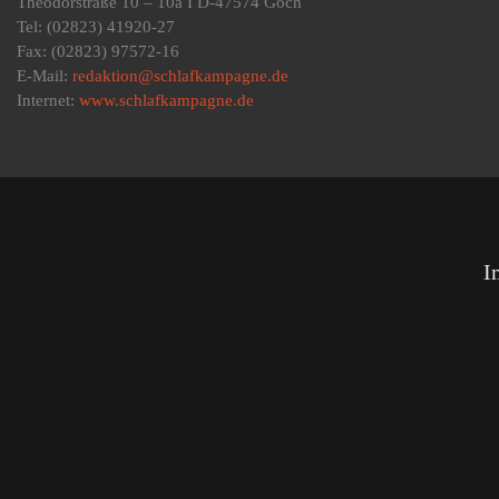
Theodorstraße 10 – 10a I D-47574 Goch
Tel: (02823) 41920-27
Fax: (02823) 97572-16
E-Mail:
redaktion@schlafkampagne.de
Internet:
www.schlafkampagne.de
I