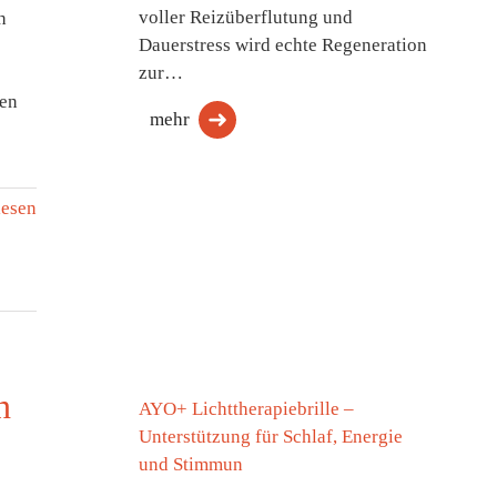
voller Reizüberflutung und
h
Dauerstress wird echte Regeneration
zur…
ien
mehr
lesen
n
AYO+ Lichttherapiebrille –
Unterstützung für Schlaf, Energie
und Stimmun