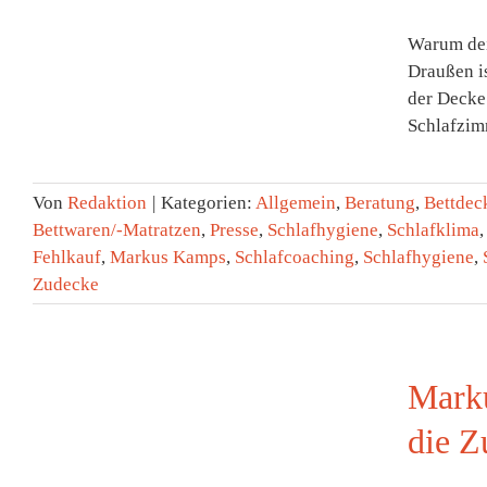
Warum dei
Draußen is
der Decke
Schlafzim
Von
Redaktion
|
Kategorien:
Allgemein
,
Beratung
,
Bettdec
Bettwaren/-Matratzen
,
Presse
,
Schlafhygiene
,
Schlafklima
Fehlkauf
,
Markus Kamps
,
Schlafcoaching
,
Schlafhygiene
,
Zudecke
Mark
die Z