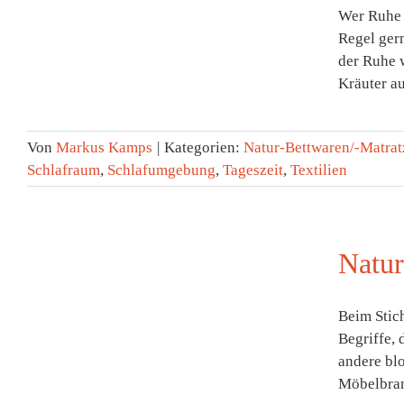
Wer Ruhe 
Regel gern
der Ruhe 
Kräuter auf
Von
Markus Kamps
|
Kategorien:
Natur-Bettwaren/-Matrat
Schlafraum
,
Schlafumgebung
,
Tageszeit
,
Textilien
Natur
Beim Stic
Begriffe, 
andere blo
Möbelbran