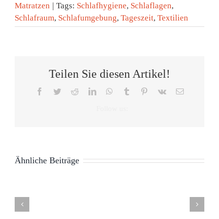
Matratzen
|
Tags:
Schlafhygiene
,
Schlaflagen
,
Schlafraum
,
Schlafumgebung
,
Tageszeit
,
Textilien
Teilen Sie diesen Artikel!
Facebook
Twitter
Reddit
LinkedIn
WhatsApp
Tumblr
Pinterest
Vk
E-
Mail
Ähnliche Beiträge
sfernsehen
Markus
Kamps
tdecken:
wieder im
s
Naturbettwaren