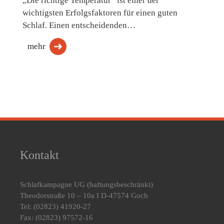
„Die richtige Temperatur“ ist einer der
wichtigsten Erfolgsfaktoren für einen guten
Schlaf. Einen entscheidenden…
mehr
Kontakt
Schlafkampagne UG
(haftungsbeschränkt)
Theodorstraße 10 – 10a I D-47574 Goch
Tel: (02823) 41920-27
Fax: (02823) 97572-16