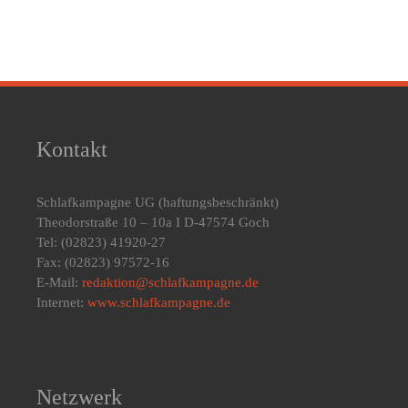
Kontakt
Schlafkampagne UG
(haftungsbeschränkt)
Theodorstraße 10 – 10a I D-47574 Goch
Tel: (02823) 41920-27
Fax: (02823) 97572-16
E-Mail:
redaktion@schlafkampagne.de
Internet:
www.schlafkampagne.de
Netzwerk