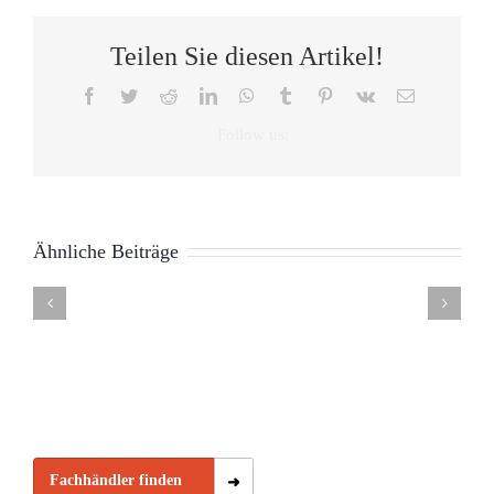
Teilen Sie diesen Artikel!
Facebook
Twitter
Reddit
LinkedIn
WhatsApp
Tumblr
Pinterest
Vk
E-
Mail
Auswirkungen
Ähnliche Beiträge
von
Tag
Gesundheitsmesse
10
Schlafcoa
Bettpartnern
des
Hannover
Tipps
Fehmarn
auf
Schlafes
“besser
zur
–
den
21.06.
schlafen”
Zeitumstellung
Scandline
Schlaf
Fachhändler finden