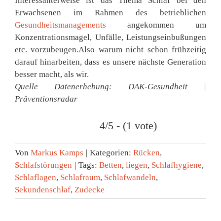
Interessanterweise ist das Thema Schlaf bei den
Erwachsenen im Rahmen des betrieblichen
Gesundheitsmanagements
angekommen um
Konzentrationsmagel, Unfälle, Leistungseinbußungen
etc. vorzubeugen.Also warum nicht schon frühzeitig
darauf hinarbeiten, dass es unsere nächste Generation
besser macht, als wir.
Quelle Datenerhebung: DAK-Gesundheit |
Präventionsradar
4/5 - (1 vote)
Von
Markus Kamps
|
Kategorien:
Rücken
,
Schlafstörungen
|
Tags:
Betten
,
liegen
,
Schlafhygiene
,
Schlaflagen
,
Schlafraum
,
Schlafwandeln
,
Sekundenschlaf
,
Zudecke