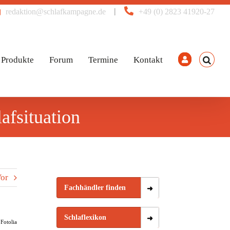
|
redaktion@schlafkampagne.de
+49 (0) 2823 41920-27
Produkte
Forum
Termine
Kontakt
afsituation
or
Fachhändler finden
Schlaflexikon
Fotolia