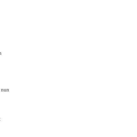
h
r nun
t