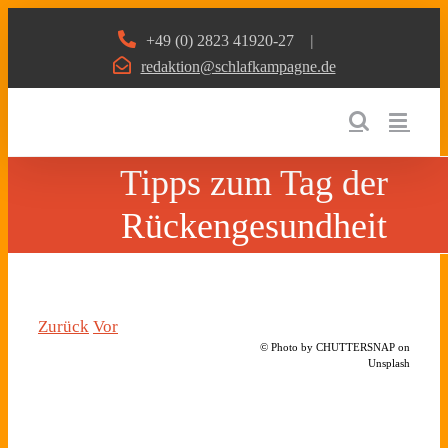
Zum
+49 (0) 2823 41920-27
|
Inhalt
redaktion@schlafkampagne.de
springen
Tipps zum Tag der
Rückengesundheit
Zurück
Vor
© Photo by CHUTTERSNAP on
Unsplash