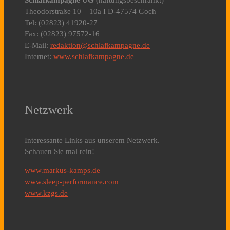
Schlafkampagne UG
(haftungsbeschränkt)
Theodorstraße 10 – 10a I D-47574 Goch
Tel: (02823) 41920-27
Fax: (02823) 97572-16
E-Mail:
redaktion@schlafkampagne.de
Internet:
www.schlafkampagne.de
Netzwerk
Interessante Links aus unserem Netzwerk.
Schauen Sie mal rein!
www.markus-kamps.de
www.sleep-performance.com
www.kzgs.de