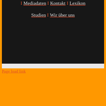
I
Mediadaten
I
Kontakt
I
Lexikon
Studien
I
Wir über uns
Youtube
Facebook
Twitter
Instagram
Podcast
Alexa
Schlafcoach
Quick
Link
Page load link