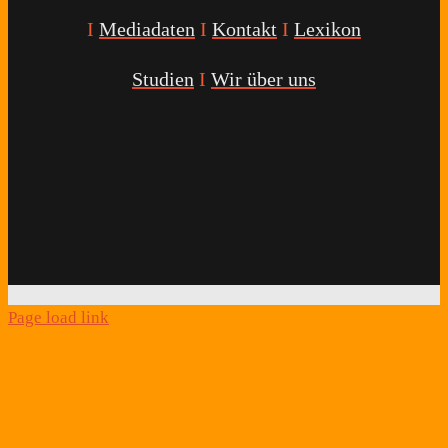
I
Mediadaten
I
Kontakt
I
Lexikon
Studien
I
Wir über uns
Youtube
Facebook
Twitter
Instagram
Podcast
Alexa
Schlafcoach
Quick
Link
Page load link