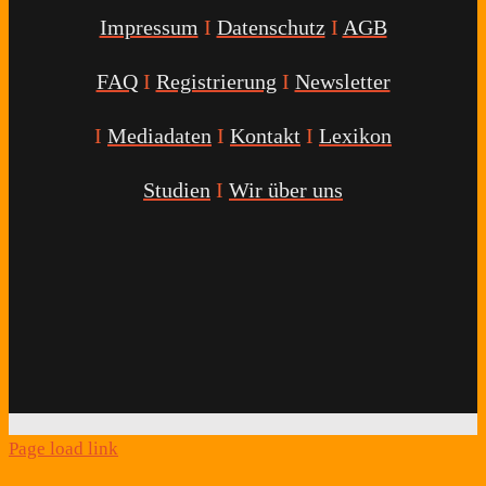
Impressum
I
Datenschutz
I
AGB
FAQ
I
Registrierung
I
Newsletter
I
Mediadaten
I
Kontakt
I
Lexikon
Studien
I
Wir über uns
Youtube
Facebook
Twitter
Instagram
Podcast
Alexa
Schlafcoach
Quick
Link
Page load link