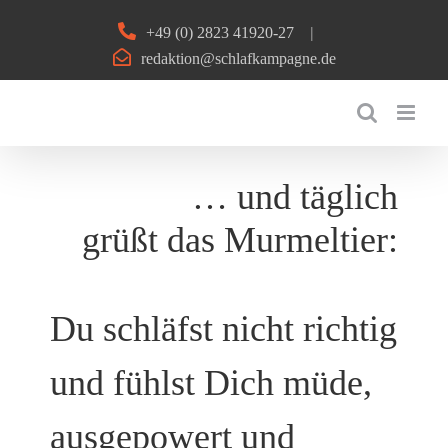
Zum
+49 (0) 2823 41920-27
|
Inhalt
redaktion@schlafkampagne.de
springen
… und täglich
grüßt das Murmeltier:
Du schläfst nicht richtig
und fühlst Dich müde,
ausgepowert und