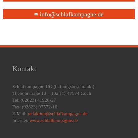
info@schlafkampagne.de
Kontakt
Schlafkampagne UG
(haftungsbeschränkt)
Theodorstraße 10 – 10a I D-47574 Goch
Tel: (02823) 41920-27
Fax: (02823) 97572-16
E-Mail:
redaktion@schlafkampagne.de
Internet:
www.schlafkampagne.de