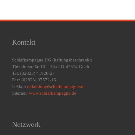
Kontakt
Schlafkampagne UG
(haftungsbeschränkt)
Theodorstraße 10 – 10a I D-47574 Goch
Tel: (02823) 41920-27
Fax: (02823) 97572-16
E-Mail:
redaktion@schlafkampagne.de
Internet:
www.schlafkampagne.de
Netzwerk