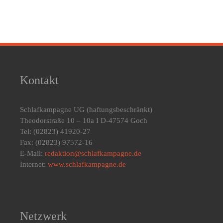
Kontakt
Schlafkampagne UG
(haftungsbeschränkt)
Theodorstraße 10 – 10a I D-47574 Goch
Tel: (02823) 41920-27
Fax: (02823) 97572-16
E-Mail:
redaktion@schlafkampagne.de
Internet:
www.schlafkampagne.de
Netzwerk