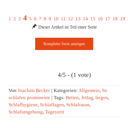
4
1
2
3
5
6
7
8
9
10
11
12
13
14
15
16
17
18
19
Dieser Artikel ist Teil einer Serie
4/5 - (1 vote)
Von
Joachim Becker
|
Kategorien:
Allgemein
,
So
schlafen prominente
|
Tags:
Betten
,
Jetlag
,
liegen
,
Schlafhygiene
,
Schlaflagen
,
Schlafraum
,
Schlafumgebung
,
Tageszeit