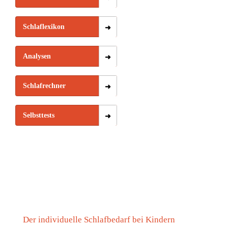
unterschätzt
trotzdem
wird
spürt
Schlaflexikon
Analysen
Schlafrechner
Selbsttests
Der individuelle Schlafbedarf bei Kindern