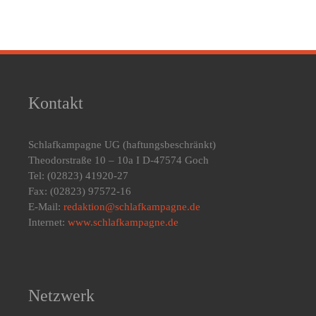
Kontakt
Schlafkampagne UG
(haftungsbeschränkt)
Theodorstraße 10 – 10a I D-47574 Goch
Tel: (02823) 41920-27
Fax: (02823) 97572-16
E-Mail:
redaktion@schlafkampagne.de
Internet:
www.schlafkampagne.de
Netzwerk