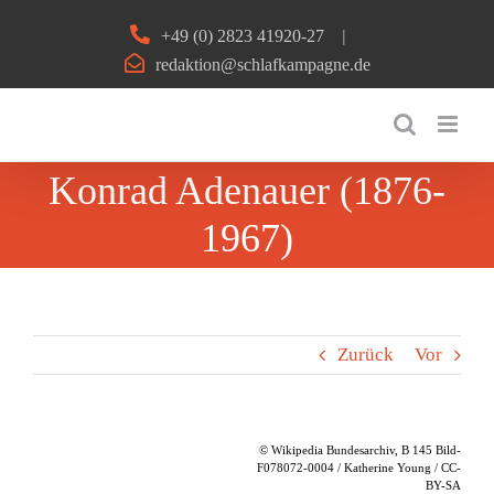
Zum
+49 (0) 2823 41920-27
|
Inhalt
redaktion@schlafkampagne.de
springen
Konrad Adenauer (1876-
1967)
Zurück
Vor
© Wikipedia Bundesarchiv, B 145 Bild-
F078072-0004 / Katherine Young / CC-
BY-SA