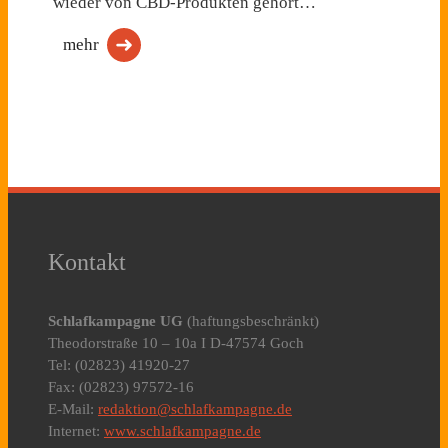
wieder von CBD-Produkten gehört…
mehr
Kontakt
Schlafkampagne UG
(haftungsbeschränkt)
Theodorstraße 10 – 10a I D-47574 Goch
Tel: (02823) 41920-27
Fax: (02823) 97572-16
E-Mail:
redaktion@schlafkampagne.de
Internet:
www.schlafkampagne.de