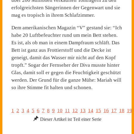
über 200 Millionen verkauften Tonträgern zu den
erfolgreichsten Sängerinnen der Gegenwart und sie
mag es tropisch in ihrem Schlafzimmer.
Dem amerikanischen Magazin “V” gestand sie: “Ich
habe 20 Luftbefeuchter rund um mein Bett stehen.
Es ist, als ob man in einem Dampfraum schläft. Das
Bett ist ganz aus Frottierstoff und die Decke ist
geneigt, damit das Wasser mir nicht auf den Kopf
tropft.” Sogar der Fernseher der Diva musste hinter
Glas, damit soll er gegen die Feuchtigkeit geschützt
werden. Der Grund für die ganze Mühe: Mariah will
so ihre Stimme fit halten und schonen.
1
2
3
4
5
6
7
8
9
10
11
12
13
14
15
16
17
18
19
Dieser Artikel ist Teil einer Serie