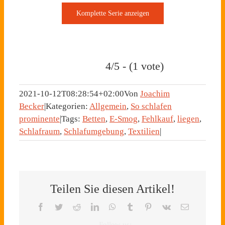
4/5 - (1 vote)
2021-10-12T08:28:54+02:00
Von
Joachim
Becker
|
Kategorien:
Allgemein
,
So schlafen
prominente
|
Tags:
Betten
,
E-Smog
,
Fehlkauf
,
liegen
,
Schlafraum
,
Schlafumgebung
,
Textilien
|
Teilen Sie diesen Artikel!
Facebook
Twitter
Reddit
LinkedIn
WhatsApp
Tumblr
Pinterest
Vk
E-
Mail