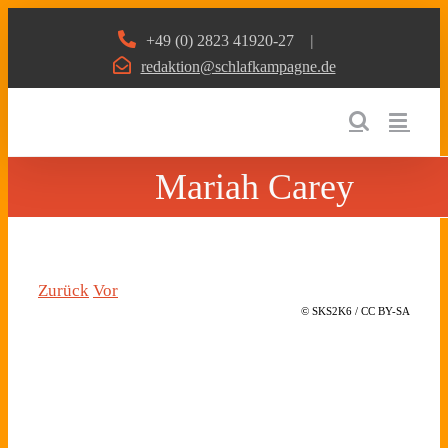
Zum
+49 (0) 2823 41920-27
|
Inhalt
redaktion@schlafkampagne.de
springen
Mariah Carey
Zurück
Vor
© SKS2K6 / CC BY-SA