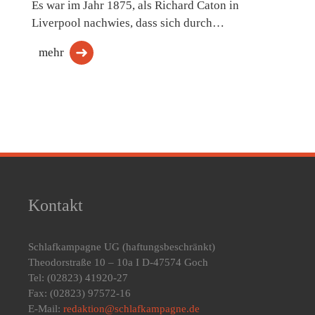
Es war im Jahr 1875, als Richard Caton in
Liverpool nachwies, dass sich durch…
mehr
Kontakt
Schlafkampagne UG
(haftungsbeschränkt)
Theodorstraße 10 – 10a I D-47574 Goch
Tel: (02823) 41920-27
Fax: (02823) 97572-16
E-Mail:
redaktion@schlafkampagne.de