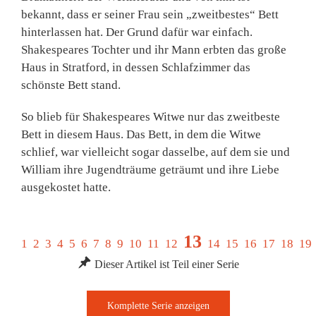
bekannt, dass er seiner Frau sein „zweitbestes“ Bett
hinterlassen hat. Der Grund dafür war einfach.
Shakespeares Tochter und ihr Mann erbten das große
Haus in Stratford, in dessen Schlafzimmer das
schönste Bett stand.
So blieb für Shakespeares Witwe nur das zweitbeste
Bett in diesem Haus. Das Bett, in dem die Witwe
schlief, war vielleicht sogar dasselbe, auf dem sie und
William ihre Jugendträume geträumt und ihre Liebe
ausgekostet hatte.
13
1
2
3
4
5
6
7
8
9
10
11
12
14
15
16
17
18
19
Dieser Artikel ist Teil einer Serie