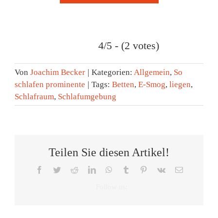
4/5 - (2 votes)
Von
Joachim Becker
|
Kategorien:
Allgemein
,
So
schlafen prominente
|
Tags:
Betten
,
E-Smog
,
liegen
,
Schlafraum
,
Schlafumgebung
Teilen Sie diesen Artikel!
Facebook
Twitter
Reddit
LinkedIn
WhatsApp
Tumblr
Pinterest
Vk
E-
Mail
Tag
Zeitumste
des
Eine