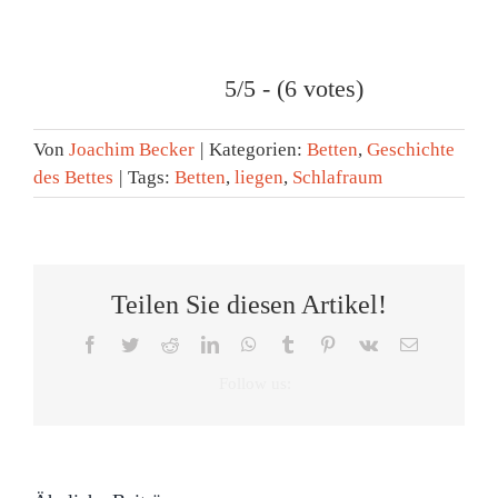
5/5 - (6 votes)
Von
Joachim Becker
|
Kategorien:
Betten
,
Geschichte
des Bettes
|
Tags:
Betten
,
liegen
,
Schlafraum
Teilen Sie diesen Artikel!
Facebook
Twitter
Reddit
LinkedIn
WhatsApp
Tumblr
Pinterest
Vk
E-
Die
Sommer,
Mail
Tag
Zeitumstellung
Sonne
des
können
–
Die
Schlafes:
wir
schlaflose
Bettritze