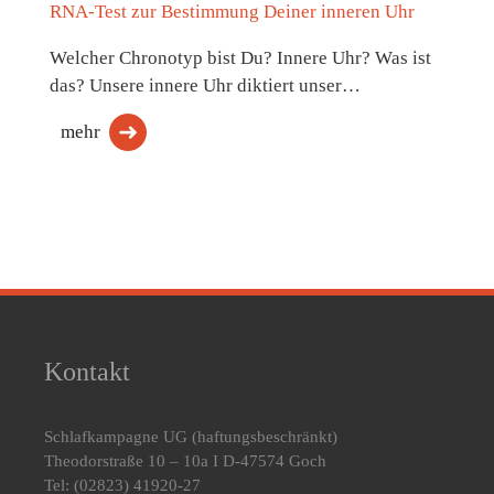
RNA-Test zur Bestimmung Deiner inneren Uhr
Welcher Chronotyp bist Du? Innere Uhr? Was ist
das? Unsere innere Uhr diktiert unser…
mehr
Kontakt
Schlafkampagne UG
(haftungsbeschränkt)
Theodorstraße 10 – 10a I D-47574 Goch
Tel: (02823) 41920-27