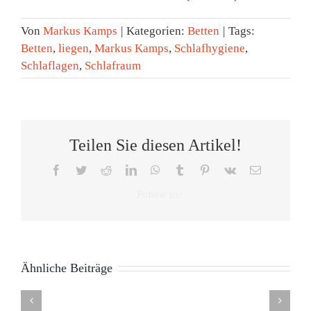
Von
Markus Kamps
|
Kategorien:
Betten
|
Tags:
Betten
,
liegen
,
Markus Kamps
,
Schlafhygiene
,
Schlaflagen
,
Schlafraum
Teilen Sie diesen Artikel!
Facebook
Twitter
Reddit
LinkedIn
WhatsApp
Tumblr
Pinterest
Vk
E-
Die
Sommer,
Mail
Tag
Zeitumstellung
Sonne
des
können
–
Die
Schlafes:
wir
schlaflose
Bettritze
Warum
Auswirkungen
nicht
Nächte?
–
Ähnliche Beiträge
das
von
abschaffen
Markus
kleines