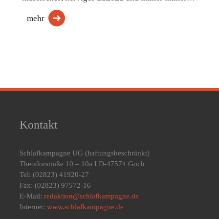
mehr
Kontakt
Schlafkampagne UG
(haftungsbeschränkt)
Theodorstraße 10 – 10a I D-47574 Goch
Tel: (02823) 41920-27
Fax: (02823) 97572-16
E-Mail:
redaktion@schlafkampagne.de
Internet:
www.schlafkampagne.de