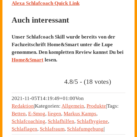
Alexa Schlafcoach Quick Link
Auch interessant
Unser Schlafcoach Skill wurde bereits von der
Fachzeitschrift Home&Smart unter die Lupe
genommen. Den kompletten Review kannst Du bei
Home&Smart
lesen.
4.8/5 - (18 votes)
2021-11-05T14:19:49+01:00
Von
Redaktion
|
Kategorien:
Allgemein
,
Produkte
|
Tags:
Betten
,
E-Smog
,
liegen
,
Markus Kamps
,
Schlafcoaching
,
Schlafhilfen
,
Schlafhygiene
,
Schlaflagen
,
Schlafraum
,
Schlafumgebung
|