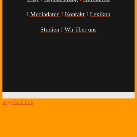
I
Mediadaten
I
Kontakt
I
Lexikon
Studien
I
Wir über uns
Youtube
Facebook
Twitter
Instagram
Podcast
Alexa
Schlafcoach
Quick
Link
Page load link