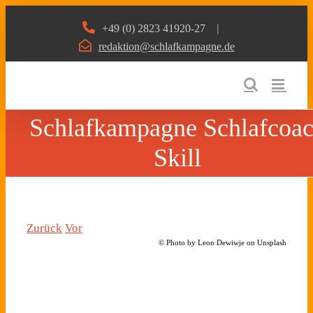
Zum
+49 (0) 2823 41920-27
|
Inhalt
redaktion@schlafkampagne.de
springen
Schlafkampagne Schlafcoa
Skill
Zurück
Vor
© Photo by Leon Dewiwje on Unsplash