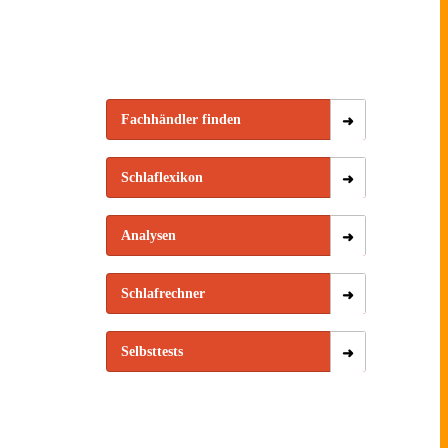
ndheit
Zudecke
Hannover
Fachhändler finden
Schlaflexikon
Analysen
Schlafrechner
Selbsttests