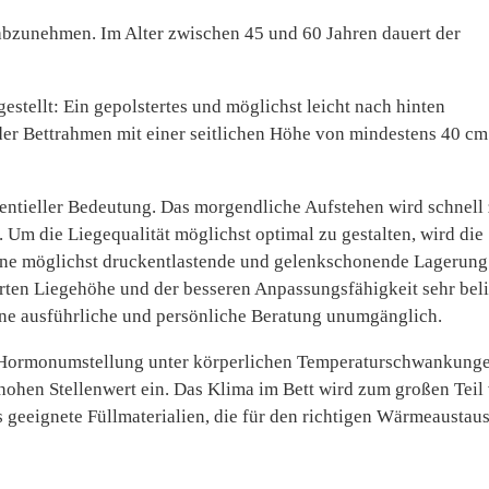
 abzunehmen. Im Alter zwischen 45 und 60 Jahren dauert der
stellt: Ein gepolstertes und möglichst leicht nach hinten
er Bettrahmen mit einer seitlichen Höhe von mindestens 40 cm
tentieller Bedeutung. Das morgendliche Aufstehen wird schnell 
. Um die Liegequalität möglichst optimal zu gestalten, wird die
eine möglichst druckentlastende und gelenkschonende Lagerung
ten Liegehöhe und der besseren Anpassungsfähigkeit sehr beli
eine ausführliche und persönliche Beratung unumgänglich.
r Hormonumstellung unter körperlichen Temperaturschwankung
 hohen Stellenwert ein. Das Klima im Bett wird zum großen Teil
 geeignete Füllmaterialien, die für den richtigen Wärmeaustau