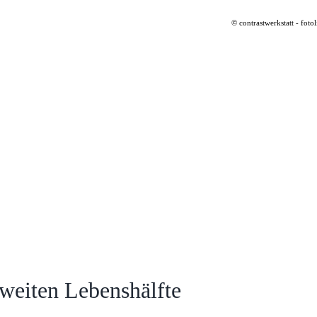
© contrastwerkstatt - foto
zweiten Lebenshälfte