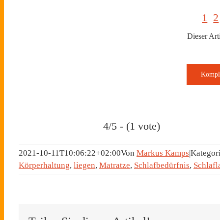
1
2
Dieser Arti
4/5 - (1 vote)
2021-10-11T10:06:22+02:00
Von
Markus Kamps
|
Kategor
Körperhaltung
,
liegen
,
Matratze
,
Schlafbedürfnis
,
Schlafl