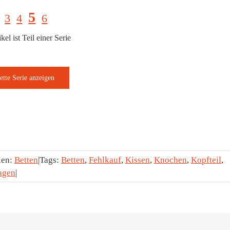
5
3
4
6
kel ist Teil einer Serie
ien:
Betten
|
Tags:
Betten
,
Fehlkauf
,
Kissen
,
Knochen
,
Kopfteil
,
agen
|