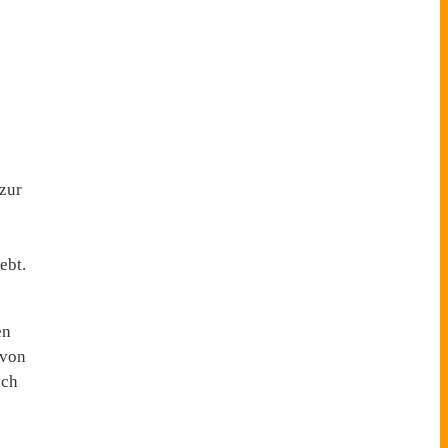
zur
ebt.
en
 von
sch