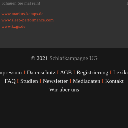
Schauen Sie mal rein!
www.markus-kamps.de
www.sleep-performance.com
www.kzgs.de
© 2021
Schlafkampagne UG
mpressum
I
Datenschutz
I
AGB
I
Registrierung
I
Lexik
FAQ
I
Studien
I
Newsletter
I
Mediadaten
I
Kontakt
Wir über uns
Youtube
Facebook
Twitter
Instagram
Podcast
Alexa
Schlafcoach