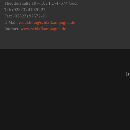
Theodorstraße 10 – 10a I D-47574 Goch
Tel: (02823) 41920-27
Fax: (02823) 97572-16
E-Mail:
redaktion@schlafkampagne.de
Internet:
www.schlafkampagne.de
I