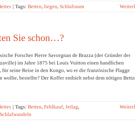
Bettes
|
Tags:
Betten
,
liegen
,
Schlafraum
Weiter
ten Sie schon…?
ösische Forscher Pierre Savorgnan de Brazza (der Gründer der
zaville) im Jahre 1875 bei Louis Vuitton einen handlichen
, für seine Reise in den Kongo, wo er die französische Flagge
n wollte, bestellte? Der Koffer enthielt nebst dem nötigen Bett
Bettes
|
Tags:
Betten
,
Fehlkauf
,
Jetlag
,
Weiter
Schlafwandeln