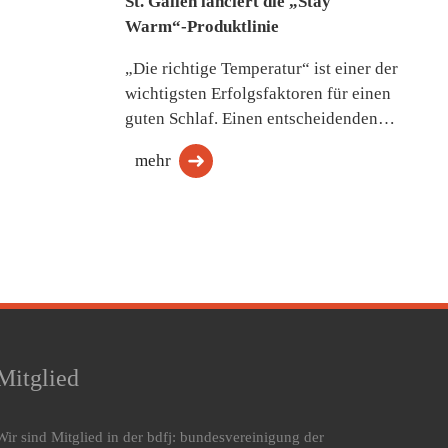
St. Gallen lanciert die „Stay
Warm“-Produktlinie
„Die richtige Temperatur“ ist einer der
wichtigsten Erfolgsfaktoren für einen
guten Schlaf. Einen entscheidenden…
mehr
Mitglied
Wir sind Mitglied in der bdfj: bundesvereinigung der