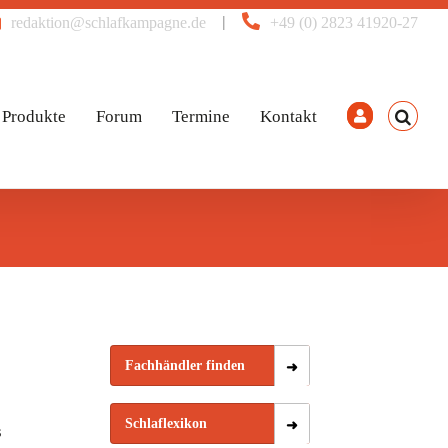
|
redaktion@schlafkampagne.de
+49 (0) 2823 41920-27
Produkte
Forum
Termine
Kontakt
Fachhändler finden
Schlaflexikon
s