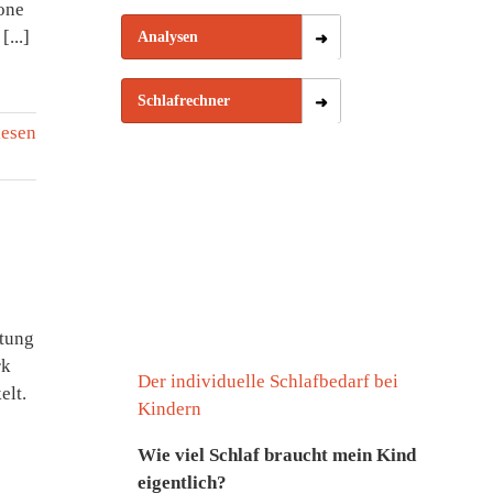
one
...]
Analysen
Schlafrechner
lesen
ltung
rk
Der individuelle Schlafbedarf bei
elt.
Kindern
Wie viel Schlaf braucht mein Kind
eigentlich?