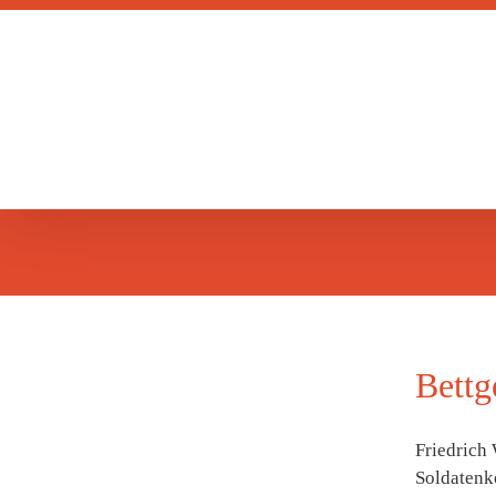
Zum
Inhalt
springen
Bettg
Friedrich 
Soldatenkö