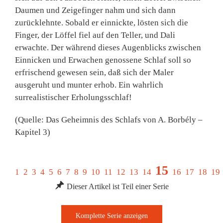
Daumen und Zeigefinger nahm und sich dann
zurücklehnte. Sobald er einnickte, lösten sich die
Finger, der Löffel fiel auf den Teller, und Dali
erwachte. Der während dieses Augenblicks zwischen
Einnicken und Erwachen genossene Schlaf soll so
erfrischend gewesen sein, daß sich der Maler
ausgeruht und munter erhob. Ein wahrlich
surrealistischer Erholungsschlaf!
(Quelle: Das Geheimnis des Schlafs von A. Borbély –
Kapitel 3)
15
1
2
3
4
5
6
7
8
9
10
11
12
13
14
16
17
18
19
Dieser Artikel ist Teil einer Serie