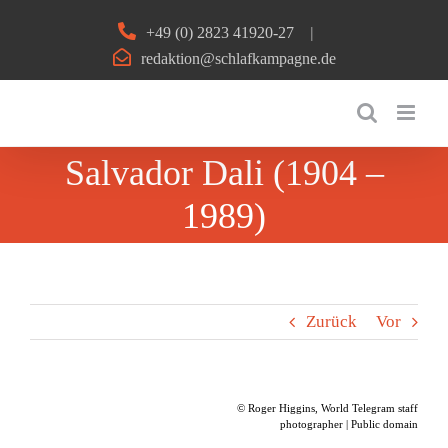
Zum
+49 (0) 2823 41920-27
|
Inhalt
redaktion@schlafkampagne.de
springen
Salvador Dali (1904 –
1989)
Zurück
Vor
© Roger Higgins, World Telegram staff
photographer | Public domain