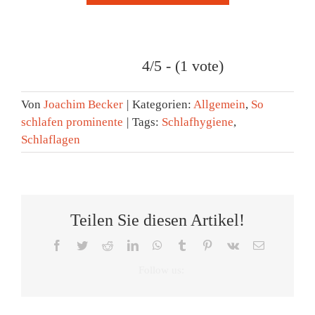
4/5 - (1 vote)
Von
Joachim Becker
|
Kategorien:
Allgemein
,
So
schlafen prominente
|
Tags:
Schlafhygiene
,
Schlaflagen
Teilen Sie diesen Artikel!
Facebook
Twitter
Reddit
LinkedIn
WhatsApp
Tumblr
Pinterest
Vk
E-
Mail
Tag
Zeitumste
des
Eine