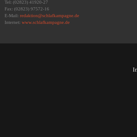
Tel: (02823) 41920-27
Fax: (02823) 97572-16
E-Mail:
redaktion@schlafkampagne.de
Internet:
www.schlafkampagne.de
I