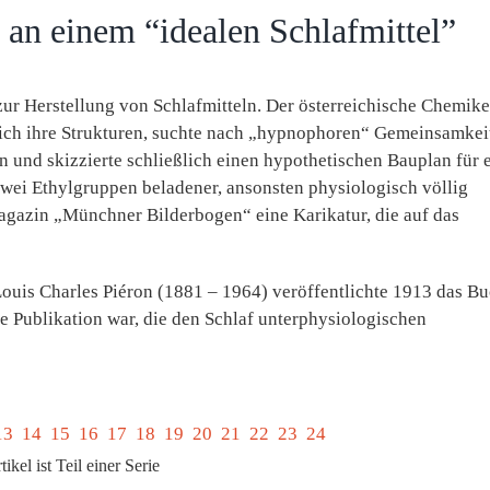
 an einem “idealen Schlafmittel”
ur Herstellung von Schlafmitteln. Der österreichische Chemike
ch ihre Strukturen, suchte nach „hypnophoren“ Gemeinsamkei
 und skizzierte schließlich einen hypothetischen Bauplan für 
zwei Ethylgruppen beladener, ansonsten physiologisch völlig
Magazin „Münchner Bilderbogen“ eine Karikatur, die auf das
ouis Charles Piéron (1881 – 1964) veröffentlichte 1913 das B
e Publikation war, die den Schlaf unterphysiologischen
13
14
15
16
17
18
19
20
21
22
23
24
ikel ist Teil einer Serie