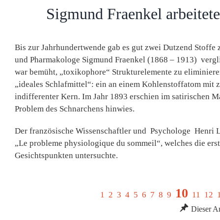
Sigmund Fraenkel arbeitete
Bis zur Jahrhundertwende gab es gut zwei Dutzend Stoffe z
und Pharmakologe Sigmund Fraenkel (1868 – 1913) vergli
war bemüht, „toxikophore“ Strukturelemente zu eliminieren
„ideales Schlafmittel“: ein an einem Kohlenstoffatom mit 
indifferenter Kern. Im Jahr 1893 erschien im satirischen 
Problem des Schnarchens hinwies.
Der französische Wissenschaftler und Psychologe Henri L
„Le probleme physiologique du sommeil“, welches die erst
Gesichtspunkten untersuchte.
10
1
2
3
4
5
6
7
8
9
11
12
Dieser Art