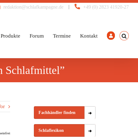
|
redaktion@schlafkampagne.de
+49 (0) 2823 41920-27
Produkte
Forum
Termine
Kontakt
n Schlafmittel”
or
Fachhändler finden
Schlaflexikon
einfrei