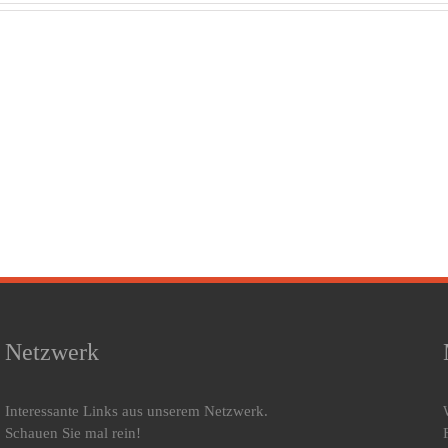
von Kaiser
Franz
bes
Joseph und
Ar
So schlief
Schlafzimmer
Unte
Napoleon
von
en
Kaiserin
sog
Elisabeth
“Sch
in Schloss
Gödöllő
Netzwerk
Interessante Links aus unserem Netzwerk.
Schauen Sie mal rein!