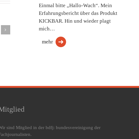
Einmal bitte „Hallo-Wach“. Mein
Die
Erfahrungsbericht über das Produkt
ondere
KICKBAR. Hin und wieder plagt
mich…
t von
Kulturgesc
rmietern,
Schlusswort
des
mehr
die
Schlafzimm
enannten
lafgänger”
Mitglied
Wir sind Mitglied in der bdfj: bundesvereinigung der
Fachjournalisten.