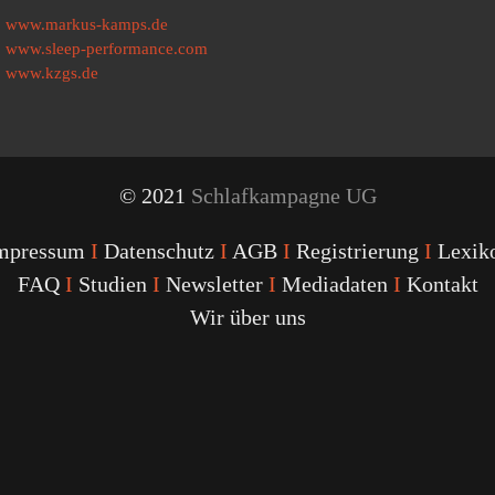
www.markus-kamps.de
www.sleep-performance.com
www.kzgs.de
© 2021
Schlafkampagne UG
mpressum
I
Datenschutz
I
AGB
I
Registrierung
I
Lexik
FAQ
I
Studien
I
Newsletter
I
Mediadaten
I
Kontakt
Wir über uns
Youtube
Facebook
Twitter
Instagram
Podcast
Alexa
Schlafcoach
Quick