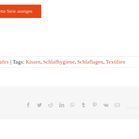
afes
|
Tags:
Kissen
,
Schlafhygiene
,
Schlaflagen
,
Textilien
Facebook
Twitter
Reddit
LinkedIn
WhatsApp
Tumblr
Pinterest
Vk
E-
Mail
Schlafzimmer