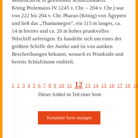
Mittelschicht in getrennten Schlafzimmern.
König Ptolemaios IV. (245 v. Chr. – 204 v. Chr.) war
von 222 bis 204 v. Chr. Pharao (König) von Ägypten
und ließ das „Thamamegos“, ein 115 m langes, ca.
14 m breites und ca. 20 m hohes prunkvolles
Nilschiff anfertigen. Es handelte sich um eines der
größten Schiffe der Antike und ist von antiken
Beschreibungen bekannt, wonach es Prunksäle und
bereits Schlafräume enthielt.
12
1
2
3
4
5
6
7
8
9
10
11
13
14
15
16
17
18
1
Dieser Artikel ist Teil einer Serie