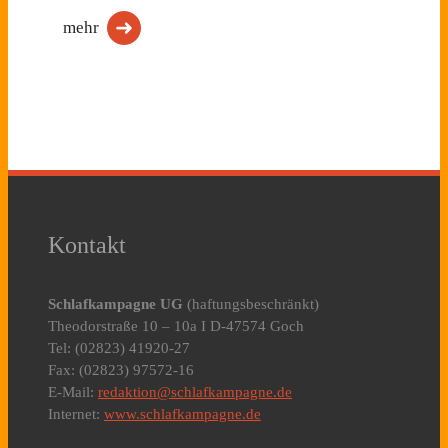
mehr
Kontakt
Schlafkampagne UG
(haftungsbeschränkt)
Theodorstraße 10 – 10a I D-47574 Goch
Tel: (02823) 41920-27
Fax: (02823) 97572-16
E-Mail:
redaktion@schlafkampagne.de
Internet:
www.schlafkampagne.de