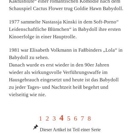
Kaktusblüte“ einer romantischen Komödie nach dem
Schauspiel Cactus Flower trug Goldie Hawn Babydoll.
1977 sammelte Nastassja Kinski in dem Soft-Porno“
Leidenschaftliche Blümchen“ in Babydoll ihre ersten
Kinoerfolge in einer Hauptrolle.
1981 war Elisabeth Volkmann in Faßbinders „Lola“ in
Babydoll zu sehen.
Danach wurde es erst wieder in den 90er Jahren
wieder als wirkungsvolle Verführungswaffe im
Hausgebrauch eingesetzt und heute ist das Babydoll
zu jeder Tages- und Nachtzeit heiß begehrt und
vielseitig wie nie.
4
1
2
3
5
6
7
8
Dieser Artikel ist Teil einer Serie