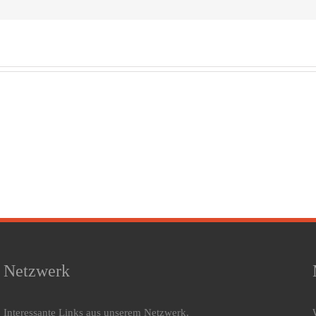
Den
Griechen
Mitt
verdanken
Kulturgeschichte
näch
wir die
des
Bezeichnung
en
Schlafzimmers
zus
Kammer
in 
für das
R
Schlafzimmer
Netzwerk
Interessante Links aus unserem Netzwerk.