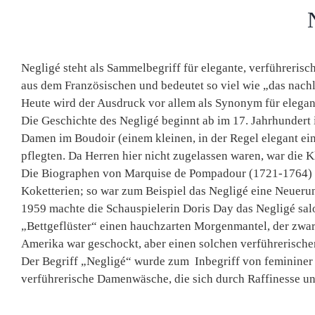
Negligé steht als Sammelbegriff für elegante, verführeri
aus dem Französischen und bedeutet so viel wie „das nachl
Heute wird der Ausdruck vor allem als Synonym für eleg
Die Geschichte des Negligé beginnt ab im 17. Jahrhundert
Damen im Boudoir (einem kleinen, in der Regel elegant ei
pflegten. Da Herren hier nicht zugelassen waren, war die 
Die Biographen von Marquise de Pompadour (1721-1764) 
Koketterien; so war zum Beispiel das Negligé eine Neuer
1959 machte die Schauspielerin Doris Day das Negligé sal
„Bettgeflüster“ einen hauchzarten Morgenmantel, der zwar n
Amerika war geschockt, aber einen solchen verführerisch
Der Begriff „Negligé“ wurde zum Inbegriff von femininer
verführerische Damenwäsche, die sich durch Raffinesse un