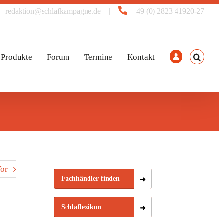
|
redaktion@schlafkampagne.de
+49 (0) 2823 41920-27
Produkte
Forum
Termine
Kontakt
or
Fachhändler finden
Schlaflexikon