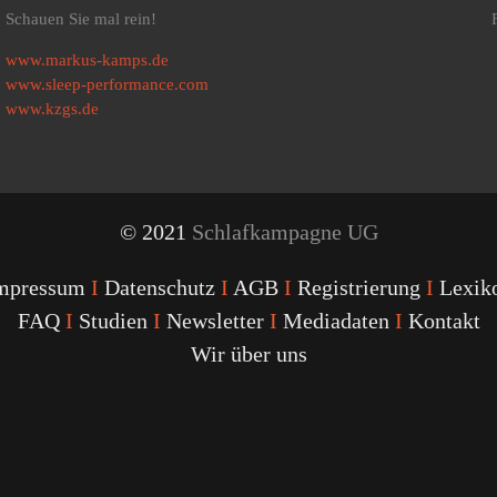
Schauen Sie mal rein!
www.markus-kamps.de
www.sleep-performance.com
www.kzgs.de
© 2021
Schlafkampagne UG
mpressum
I
Datenschutz
I
AGB
I
Registrierung
I
Lexik
FAQ
I
Studien
I
Newsletter
I
Mediadaten
I
Kontakt
Wir über uns
Youtube
Facebook
Twitter
Instagram
Podcast
Alexa
Schlafcoach