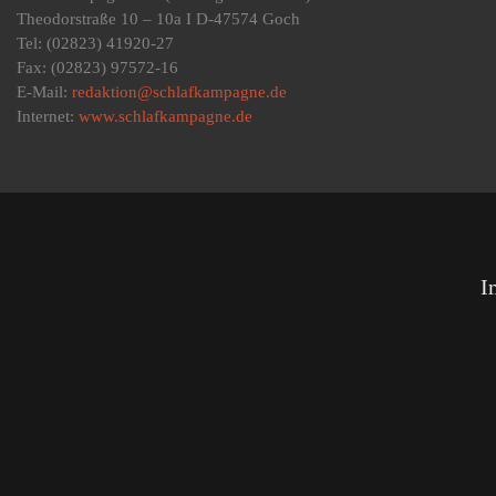
Theodorstraße 10 – 10a I D-47574 Goch
Tel: (02823) 41920-27
Fax: (02823) 97572-16
E-Mail:
redaktion@schlafkampagne.de
Internet:
www.schlafkampagne.de
I