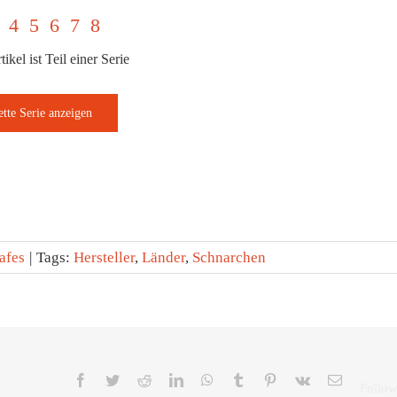
4
5
6
7
8
ikel ist Teil einer Serie
afes
|
Tags:
Hersteller
,
Länder
,
Schnarchen
Facebook
Twitter
Reddit
LinkedIn
WhatsApp
Tumblr
Pinterest
Vk
E-
Mail