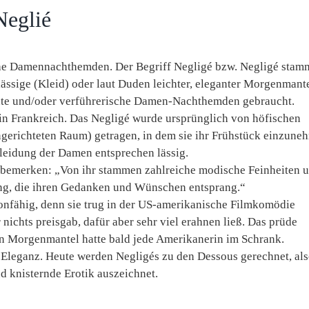
Neglié
sche Damennachthemden. Der Begriff Negligé bzw. Negligé stam
ässige (Kleid) oder laut Duden leichter, eleganter Morgenmante
ante und/oder verführerische Damen-Nachthemden gebraucht.
 in Frankreich. Das Negligé wurde ursprünglich von höfischen
ngerichteten Raum) getragen, in dem sie ihr Frühstück einzune
Kleidung der Damen entsprechen lässig.
bemerken: „Von ihr stammen zahlreiche modische Feinheiten 
ung, die ihren Gedanken und Wünschen entsprang.“
onfähig, denn sie trug in der US-amerikanische Filmkomödie
ichts preisgab, dafür aber sehr viel erahnen ließ. Das prüde
en Morgenmantel hatte bald jede Amerikanerin im Schrank.
 Eleganz. Heute werden Negligés zu den Dessous gerechnet, al
d knisternde Erotik auszeichnet.