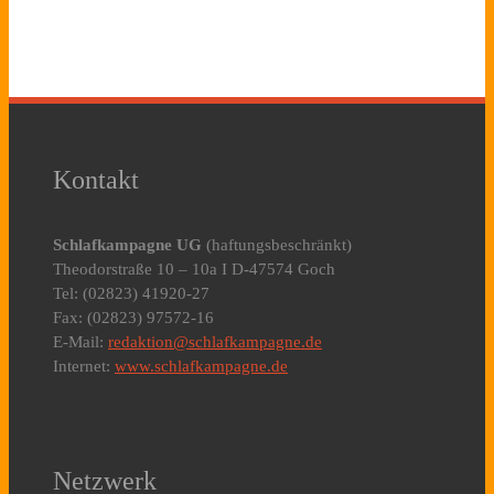
Kontakt
Schlafkampagne UG
(haftungsbeschränkt)
Theodorstraße 10 – 10a I D-47574 Goch
Tel: (02823) 41920-27
Fax: (02823) 97572-16
E-Mail:
redaktion@schlafkampagne.de
Internet:
www.schlafkampagne.de
Netzwerk