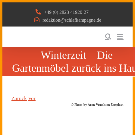
Zum
+49 (0) 2823 41920-27
|
Inhalt
redaktion@schlafkampagne.de
springen
Winterzeit – Die
Gartenmöbel zurück ins Ha
Zurück
Vor
© Photo by Aron Visuals on Unsplash