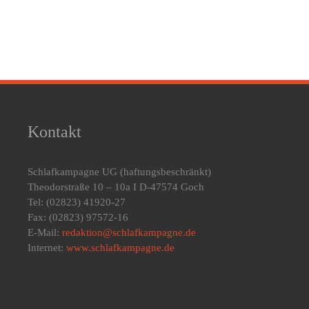
Kontakt
Schlafkampagne UG
(haftungsbeschränkt)
Theodorstraße 10 – 10a I D-47574 Goch
Tel: (02823) 41920-27
Fax: (02823) 97572-16
E-Mail:
redaktion@schlafkampagne.de
Internet:
www.schlafkampagne.de