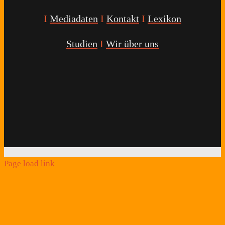
I
Mediadaten
I
Kontakt
I
Lexikon
Studien
I
Wir über uns
Youtube
Facebook
Twitter
Instagram
Podcast
Alexa
Schlafcoach
Quick
Link
Page load link